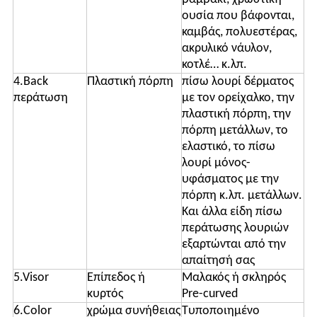
ουσία που βάφονται,
καμβάς, πολυεστέρας,
ακρυλικό νάυλον,
κοτλέ… κ.λπ.
4.Back
Πλαστική πόρπη
πίσω λουρί δέρματος
περάτωση
με τον ορείχαλκο, την
πλαστική πόρπη, την
πόρπη μετάλλων, το
ελαστικό, το πίσω
λουρί μόνος-
υφάσματος με την
πόρπη κ.λπ. μετάλλων.
Και άλλα είδη πίσω
περάτωσης λουριών
εξαρτώνται από την
απαίτησή σας
5.Visor
Επίπεδος ή
Μαλακός ή σκληρός
κυρτός
Pre-curved
6.Color
χρώμα συνήθειας
Τυποποιημένο