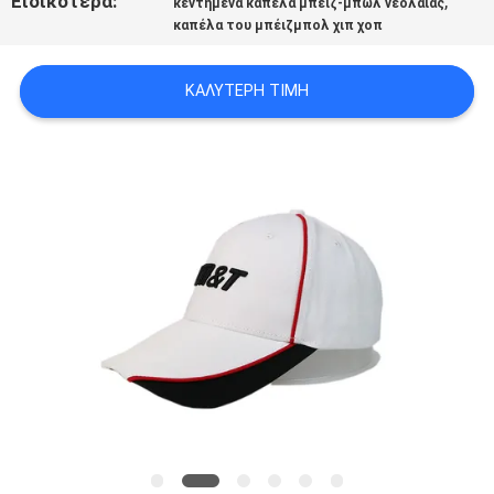
Ειδικότερα:
,
κεντημένα καπέλα μπέιζ-μπώλ νεολαίας
PRIVACY
καπέλα του μπέιζμπολ χιπ χοπ
POLICY
ΚΑΛΎΤΕΡΗ ΤΙΜΉ