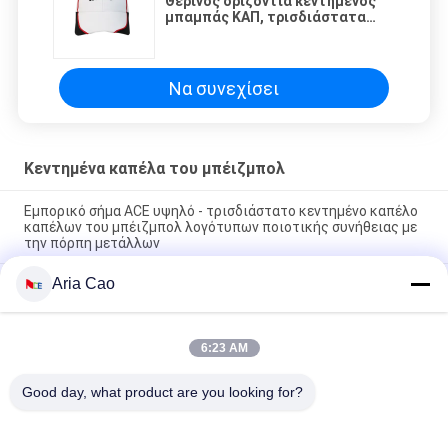
Θερινός οριζόντια κεντημένος
μπαμπάς ΚΑΠ, τρισδιάστατα
κεντημένα 100% αθλητικά
καπέλα χείλων βαμβακιού
καμμμένα Twill
Να συνεχίσει
Κεντημένα καπέλα του μπέιζμπολ
Εμπορικό σήμα ACE υψηλό - τρισδιάστατο κεντημένο καπέλο
καπέλων του μπέιζμπολ λογότυπων ποιοτικής συνήθειας με
την πόρπη μετάλλων
Aria Cao
100% πολυεστέρας 6 επιτροπής καπέλων του μπέιζμπολ
στερεό κλασσικό καπέλο μπαμπάδων έξι επιτροπής μη
δομημένο
6:23 AM
Καμμμένος Trucker χείλος έξι κεντημένο ΚΑΠ ΑΜΕΡΙΚΑΝΙΚΌ
λογότυπο μπαμπάδων επιτροπής
Good day, what product are you looking for?
Λαϊκή κατηγορία
Όλα