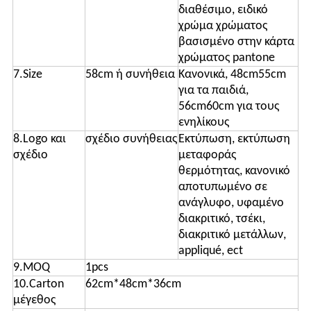
διαθέσιμο, ειδικό
χρώμα χρώματος
βασισμένο στην κάρτα
χρώματος pantone
7.Size
58cm ή συνήθεια
Κανονικά, 48cm55cm
για τα παιδιά,
56cm60cm για τους
ενηλίκους
8.Logo και
σχέδιο συνήθειας
Εκτύπωση, εκτύπωση
σχέδιο
μεταφοράς
θερμότητας, κανονικό
αποτυπωμένο σε
ανάγλυφο, υφαμένο
διακριτικό, τσέκι,
διακριτικό μετάλλων,
appliqué, ect
9.MOQ
1pcs
10.Carton
62cm*48cm*36cm
μέγεθος