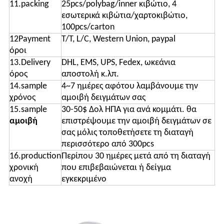
11.packing
25pcs/polybag/inner κιβώτιο, 4
εσωτερικά κιβώτια/χαρτοκιβώτιο,
100pcs/carton
12Payment
T/T, L/C, Western Union, paypal
όροι
13.Delivery
DHL, EMS, UPS, Fedex, ωκεάνια
όρος
αποστολή κ.λπ.
14.sample
4~7 ημέρες αφότου λαμβάνουμε την
χρόνος
αμοιβή δειγμάτων σας
15.sample
30-50$ Δολ ΗΠΑ για ανά κομμάτι. θα
αμοιβή
επιστρέψουμε την αμοιβή δειγμάτων σε
σας μόλις τοποθετήσετε τη διαταγή
περισσότερο από 300pcs
16.production
Περίπου 30 ημέρες μετά από τη διαταγή
χρονική
που επιβεβαιώνεται ή δείγμα
ανοχή
εγκεκριμένο