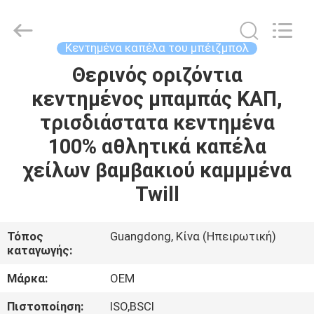
Guangzhou
Ace
Headwear
Manufacturing
Co.,
Κεντημένα καπέλα του μπέιζμπολ
Ltd..
All
Rights
Θερινός οριζόντια
ΣΠΊΤΙ
Reserved.
κεντημένος μπαμπάς ΚΑΠ,
ΠΡΟΪΌΝΤΑ
τρισδιάστατα κεντημένα
100% αθλητικά καπέλα
ΠΕΡΊΠΟΥ
χείλων βαμβακιού καμμμένα
ΕΜΕΊΣ
Twill
ΓΎΡΟΣ
Τόπος
Guangdong, Κίνα (Ηπειρωτική)
καταγωγής:
ΕΡΓΟΣΤΑΣΊΩΝ
Μάρκα:
OEM
ΠΟΙΟΤΙΚΌΣ
Πιστοποίηση:
ISO,BSCI