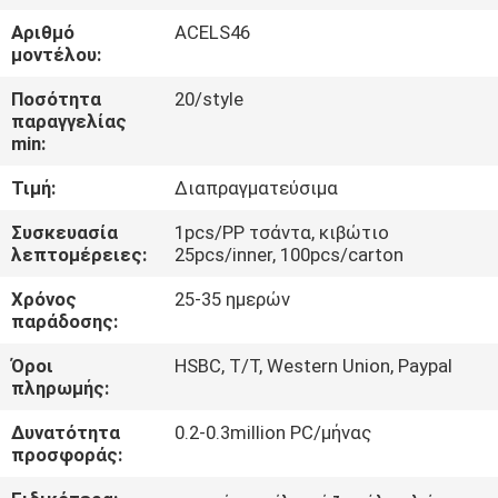
ΈΛΕΓΧΟΣ
Αριθμό
ACELS46
μοντέλου:
ΜΑΣ
Ποσότητα
20/style
ΕΛΆΤΕ
παραγγελίας
min:
ΣΕ
Τιμή:
Διαπραγματεύσιμα
ΕΠΑΦΉ
ΜΕ
Συσκευασία
1pcs/PP τσάντα, κιβώτιο
λεπτομέρειες:
25pcs/inner, 100pcs/carton
Χρόνος
25-35 ημερών
ΕΙΔΉΣΕΙΣ
παράδοσης:
Όροι
HSBC, T/T, Western Union, Paypal
ΠΕΡΙΠΤΏΣΕΙΣ
πληρωμής:
Δυνατότητα
0.2-0.3million PC/μήνας
SITEMAP
προσφοράς: