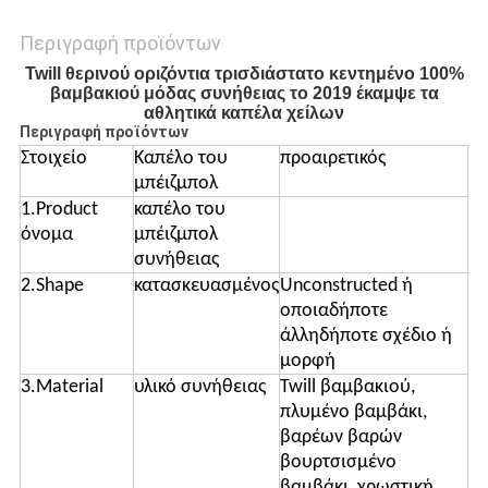
Περιγραφή προϊόντων
Twill θερινού οριζόντια τρισδιάστατο κεντημένο 100%
βαμβακιού μόδας συνήθειας το 2019 έκαμψε τα
αθλητικά καπέλα χείλων
Περιγραφή προϊόντων
Στοιχείο
Καπέλο του
προαιρετικός
μπέιζμπολ
1.Product
καπέλο του
όνομα
μπέιζμπολ
συνήθειας
2.Shape
κατασκευασμένος
Unconstructed ή
οποιαδήποτε
άλληδήποτε σχέδιο ή
μορφή
3.Material
υλικό συνήθειας
Twill βαμβακιού,
πλυμένο βαμβάκι,
βαρέων βαρών
βουρτσισμένο
βαμβάκι, χρωστική