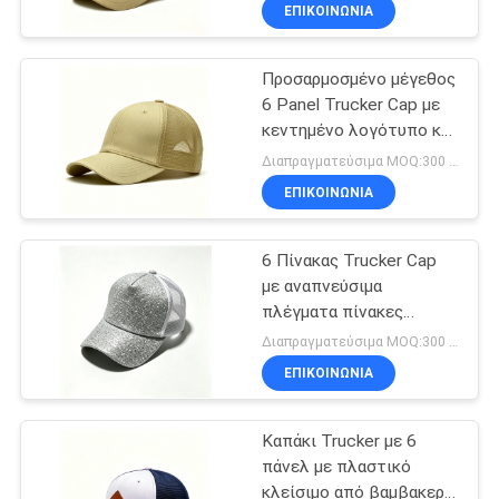
Sweatband για όλες τις
ΈΛΕΓΧΟΣ
ΕΠΙΚΟΙΝΩΝΊΑ
εποχές
Προσαρμοσμένο μέγεθος
ΜΑΣ
124
6 Panel Trucker Cap με
ΕΛΆΤΕ
κεντημένο λογότυπο και
5 καπέλο του
ΣΕ
βαμβακερό μπάνιο για
Διαπραγματεύσιμα MOQ:300 PCS/STYLE/COLOR/SIZE
μπέιζμπολ
όλες τις εποχές
ΕΠΑΦΉ
ΕΠΙΚΟΙΝΩΝΊΑ
επιτροπής
ΜΕ
6 Πίνακας Trucker Cap
με αναπνεύσιμα
ΕΙΔΉΣΕΙΣ
πλέγματα πίνακες
181
ρυθμιζόμενο κλείσιμο
Διαπραγματεύσιμα MOQ:300 PCS/STYLE/COLOR/SIZE
Snapback και κεντημένο
trucker ΚΑΠ 5
ΠΕΡΙΠΤΏΣΕΙΣ
ΕΠΙΚΟΙΝΩΝΊΑ
λογότυπο επιλογή
επιτροπής
Καπάκι Trucker με 6
SITEMAP
πάνελ με πλαστικό
κλείσιμο από βαμβακερό