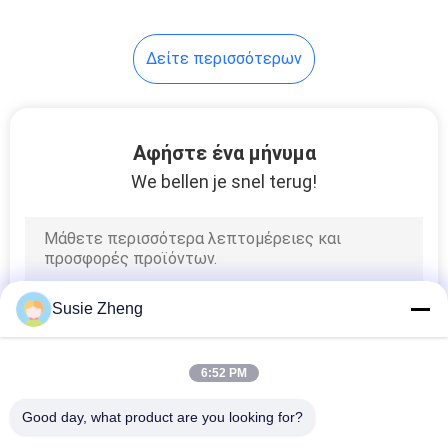
254
Δείτε περισσότερων
πλέξτε beanie τα
καπέλα
Αφήστε ένα μήνυμα
We bellen je snel terug!
25
Στρατιωτικός
Susie Zheng
μαθητής
στρατιωτικής
6:52 PM
σχολής ΚΑΠ
Good day, what product are you looking for?