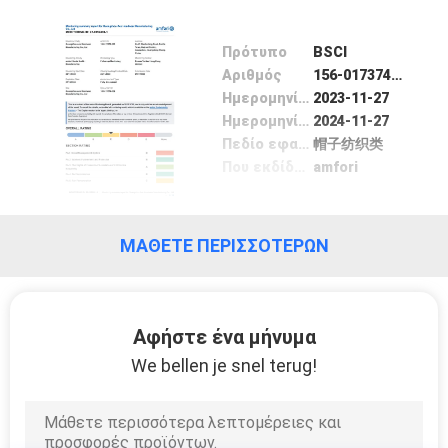
ΈΛΕΓΧΟΣ
Πρότυπο
BSCI
ΜΑΣ
Αριθμός
156-017374-000
Ημερομηνία Έκδοσης
2023-11-27
ΕΛΆΤΕ
Ημερομηνία λήξης
2024-11-27
ΣΕ
Πεδίο εφαρμογής / Range
帽子纺织类
Που εκδίδονται από
amfori
ΕΠΑΦΉ
ΜΕ
ΜΆΘΕΤΕ ΠΕΡΙΣΣΌΤΕΡΩΝ
ΕΙΔΉΣΕΙΣ
Αφήστε ένα μήνυμα
ΠΕΡΙΠΤΏΣΕΙΣ
We bellen je snel terug!
SITEMAP