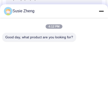
PRIVACY
Susie Zheng
POLICY
4:12 PM
Good day, what product are you looking for?
Λαϊκή κατηγορία
Όλα
Τυπωμένα Καπέλα 
Κεντημένα Καπέλα 
Του Μπέιζμπολ
Του Μπέιζμπολ
5 Καπέλο Του 
Trucker ΚΑΠ 5 
Μπέιζμπολ 
Επιτροπής
Επιτροπής
Επίπεδα Καπέλα 
Διευθετήσιμα 
Snapback Χείλων
Καπέλα Γκολφ
Καπέλα Αθλητικών 
Καπέλο Κάδων 