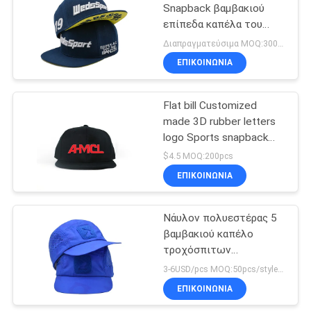
Snapback βαμβακιού
επίπεδα καπέλα του
Μπιλ Gorras για τα
Διαπραγματεύσιμα MOQ:300/style
άτομα
ΕΠΙΚΟΙΝΩΝΊΑ
Flat bill Customized
made 3D rubber letters
logo Sports snapback
Hats Caps
$4.5 MOQ:200pcs
ΕΠΙΚΟΙΝΩΝΊΑ
Νάυλον πολυεστέρας 5
βαμβακιού καπέλο
τροχόσπιτων
επιτροπής με το μέσες
3-6USD/pcs MOQ:50pcs/style/color/size
μήκος και την επένδυση
ΕΠΙΚΟΙΝΩΝΊΑ
χείλων