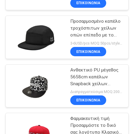
υπαίθριες
ΈΛΕΓΧΟΣ
ΕΠΙΚΟΙΝΩΝΊΑ
δραστηριότητες
Προσαρμοσμένο καπέλο
ΜΑΣ
τροχόσπιτων χείλων
ΕΛΆΤΕ
οπών επίπεδο με το
ΣΕ
μέσο μήκος χείλων
3-6USD/pcs MOQ:50pcs/style/color/size
ΕΠΑΦΉ
ΕΠΙΚΟΙΝΩΝΊΑ
ΜΕ
Ανθεκτικό PU μέγεθος
5658cm καπέλων
ΕΙΔΉΣΕΙΣ
Snapback χείλων
υφάσματος επίπεδο
Διαπραγματεύσιμα MOQ:200/style
σύνολο που τυπώνεται
ΠΕΡΙΠΤΏΣΕΙΣ
ΕΠΙΚΟΙΝΩΝΊΑ
Φαρμακευτική τιμή
SITEMAP
Προσαρμόστε το δικό
σας λογότυπο Κλασικό