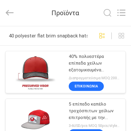
Guangzhou
Ace
Headwear
Προϊόντα
Manufacturing
Co.,
Ltd..
All
Rights
ΣΠΊΤΙ
Reserved.
40 polyester flat brim snapback hats διαδικτυακή κατ
ΠΡΟΪΌΝΤΑ
40% πολυεστέρα
επίπεδα χείλων
ΠΕΡΊΠΟΥ
εξατομικευμένα
ΕΜΕΊΣ
Richardson Trucker
Διαπραγματεύσιμα MOQ:200/style
Snapback καπέλα
ΕΠΙΚΟΙΝΩΝΊΑ
καλύμματα
ΓΎΡΟΣ
5 επίπεδο καπέλο
ΕΡΓΟΣΤΑΣΊΩΝ
τροχόσπιτων χείλων
επιτροπής με την
ΠΟΙΟΤΙΚΌΣ
επένδυση για τις
3-6USD/pcs MOQ:50pcs/style/color/size