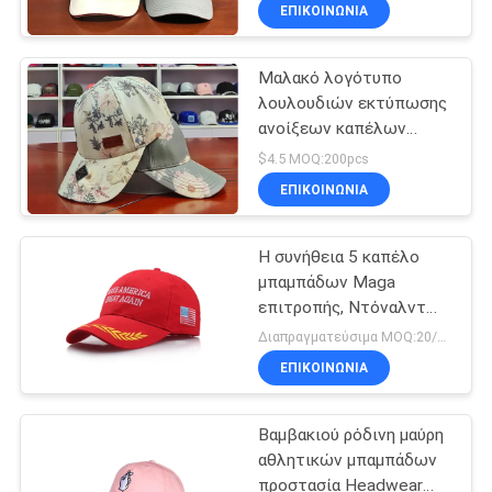
μιγμάτων πολυεστέρα
ΈΛΕΓΧΟΣ
ΕΠΙΚΟΙΝΩΝΊΑ
βαμβακιού
Μαλακό λογότυπο
ΜΑΣ
λουλουδιών εκτύπωσης
ΕΛΆΤΕ
ανοίξεων καπέλων
ΣΕ
αθλητικών μπαμπάδων
$4.5 MOQ:200pcs
βαμβακιού λίγο
ΕΠΑΦΉ
ΕΠΙΚΟΙΝΩΝΊΑ
μπάλωμα μετάλλων στο
ΜΕ
μέτωπο
Η συνήθεια 5 καπέλο
μπαμπάδων Maga
ΕΙΔΉΣΕΙΣ
επιτροπής, Ντόναλντ
Τραμπ κάνει την Αμερική
Διαπραγματεύσιμα MOQ:20/style
το μεγάλο πάλι καπέλο
ΠΕΡΙΠΤΏΣΕΙΣ
ΕΠΙΚΟΙΝΩΝΊΑ
Βαμβακιού ρόδινη μαύρη
SITEMAP
αθλητικών μπαμπάδων
προστασία Headwear