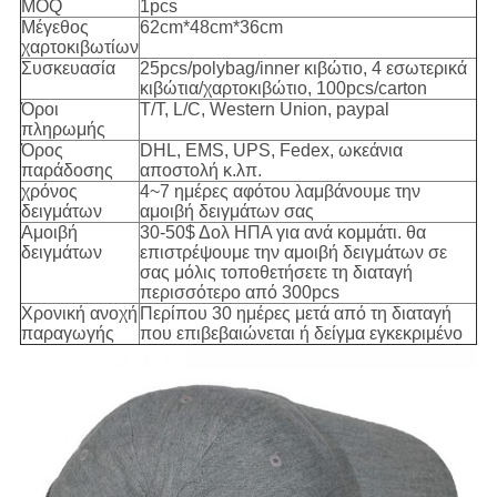
MOQ
1pcs
Μέγεθος
62cm*48cm*36cm
χαρτοκιβωτίων
Συσκευασία
25pcs/polybag/inner κιβώτιο, 4 εσωτερικά
κιβώτια/χαρτοκιβώτιο, 100pcs/carton
Όροι
T/T, L/C, Western Union, paypal
πληρωμής
Όρος
DHL, EMS, UPS, Fedex, ωκεάνια
παράδοσης
αποστολή κ.λπ.
χρόνος
4~7 ημέρες αφότου λαμβάνουμε την
δειγμάτων
αμοιβή δειγμάτων σας
Αμοιβή
30-50$ Δολ ΗΠΑ για ανά κομμάτι. θα
δειγμάτων
επιστρέψουμε την αμοιβή δειγμάτων σε
σας μόλις τοποθετήσετε τη διαταγή
περισσότερο από 300pcs
Χρονική ανοχή
Περίπου 30 ημέρες μετά από τη διαταγή
παραγωγής
που επιβεβαιώνεται ή δείγμα εγκεκριμένο