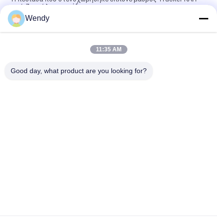
μπέιζ-μπώλ μπαμπάδων
Wendy
λογότυπο κεντητικής καπέλων του μπέιζμπολ μπαμπάδων
56cm που προσαρμόζεται μη δομημένο
11:35 AM
Κενά καπέλα αθλητικών μπαμπάδων με το λογότυπο
κεντητικής πορπών μετάλλων της Κυριακής
Good day, what product are you looking for?
Λαϊκή κατηγορία
Όλα
Τυπωμένα Καπέλα 
Κεντημένα Καπέλα 
Του Μπέιζμπολ
Του Μπέιζμπολ
5 Καπέλο Του 
Trucker ΚΑΠ 5 
Μπέιζμπολ 
Επιτροπής
Επιτροπής
Επίπεδα Καπέλα 
Διευθετήσιμα 
Snapback Χείλων
Καπέλα Γκολφ
Καπέλα Αθλητικών 
Καπέλο Κάδων 
Μπαμπάδων
Ψαράδων