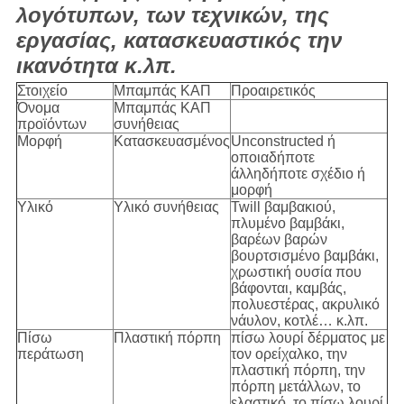
λογότυπων, των τεχνικών, της
εργασίας, κατασκευαστικός την
ικανότητα κ.λπ.
Στοιχείο
Μπαμπάς ΚΑΠ
Προαιρετικός
Όνομα
Μπαμπάς ΚΑΠ
προϊόντων
συνήθειας
Μορφή
Κατασκευασμένος
Unconstructed ή
οποιαδήποτε
άλληδήποτε σχέδιο ή
μορφή
Υλικό
Υλικό συνήθειας
Twill βαμβακιού,
πλυμένο βαμβάκι,
βαρέων βαρών
βουρτσισμένο βαμβάκι,
χρωστική ουσία που
βάφονται, καμβάς,
πολυεστέρας, ακρυλικό
νάυλον, κοτλέ… κ.λπ.
Πίσω
Πλαστική πόρπη
πίσω λουρί δέρματος με
περάτωση
τον ορείχαλκο, την
πλαστική πόρπη, την
πόρπη μετάλλων, το
ελαστικό, το πίσω λουρί