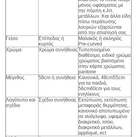
μόνος-υφάσματος με
την πόρπη κ.λπ.
μετάλλων. Και άλλα είδη
πίσω περάτωσης
λουριών εξαρτώνται
από την απαίτησή σας
Γείσο
Επίπεδος ή
Μαλακός ή σκληρός
κυρτός
Pre-curved
Χρώμα
Χρώμα συνήθειας
Τυποποιημένο
διαθέσιμο, ειδικό χρώμα
χρώματος βασισμένο
στην κάρτα χρώματος
pantone
Μέγεθος
58cm ή συνήθεια
Κανονικά, 48cm55cm
για τα παιδιά,
56cm60cm για τους
ενηλίκους
Λογότυπο και
Σχέδιο συνήθειας
Εκτύπωση, εκτύπωση
σχέδιο
μεταφοράς θερμότητας,
κανονικό αποτυπωμένο
σε ανάγλυφο, υφαμένο
διακριτικό, τσέκι,
διακριτικό μετάλλων,
appliqué, ect