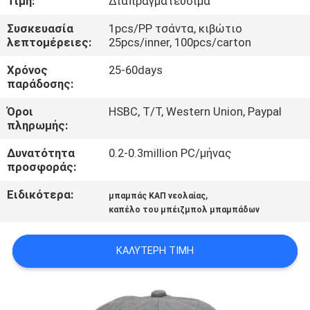
Τιμή:
Διαπραγματεύσιμα
ΈΛΕΓΧΟΣ
Συσκευασία
1pcs/PP τσάντα, κιβώτιο
λεπτομέρειες:
25pcs/inner, 100pcs/carton
ΜΑΣ
Χρόνος
25-60days
ΕΛΆΤΕ
παράδοσης:
ΣΕ
Όροι
HSBC, T/T, Western Union, Paypal
ΕΠΑΦΉ
πληρωμής:
ΜΕ
Δυνατότητα
0.2-0.3million PC/μήνας
προσφοράς:
ΕΙΔΉΣΕΙΣ
Ειδικότερα:
,
μπαμπάς ΚΑΠ νεολαίας
καπέλο του μπέιζμπολ μπαμπάδων
ΠΕΡΙΠΤΏΣΕΙΣ
ΚΑΛΎΤΕΡΗ ΤΙΜΉ
SITEMAP