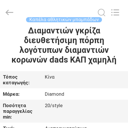
Guangzhou
Ace
Headwear
Manufacturing
Co.,
Καπέλα αθλητικών μπαμπάδων
Ltd..
All
Rights
Διαμαντιών γκρίζα
ΣΠΊΤΙ
Reserved.
διευθετήσιμη πόρπη
ΠΡΟΪΌΝΤΑ
λογότυπων διαμαντιών
κορωνών dads ΚΑΠ χαμηλή
ΠΕΡΊΠΟΥ
ΕΜΕΊΣ
Τόπος
Κίνα
καταγωγής:
ΓΎΡΟΣ
Μάρκα:
Diamond
ΕΡΓΟΣΤΑΣΊΩΝ
Ποσότητα
20/style
παραγγελίας
min:
ΠΟΙΟΤΙΚΌΣ