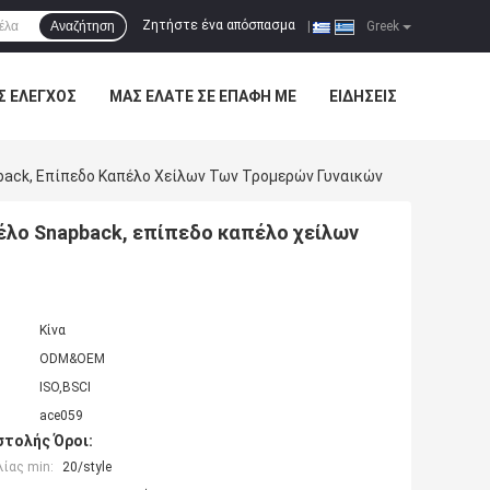
Ζητήστε ένα απόσπασμα
Αναζήτηση
|
Greek
Σ ΈΛΕΓΧΟΣ
ΜΑΣ ΕΛΆΤΕ ΣΕ ΕΠΑΦΉ ΜΕ
ΕΙΔΉΣΕΙΣ
back, Επίπεδο Καπέλο Χείλων Των Τρομερών Γυναικών
έλο Snapback, επίπεδο καπέλο χείλων
Κίνα
ODM&OEM
ISO,BSCI
ace059
τολής Όροι:
ίας min:
20/style