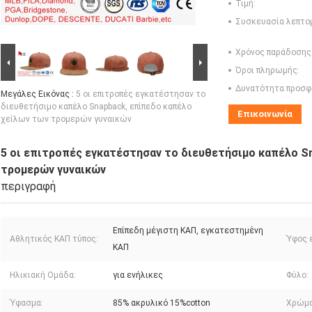
Τιμή:
Συσκευασία λεπτο
Χρόνος παράδοσης
Όροι πληρωμής:
Δυνατότητα προσφ
Μεγάλες Εικόνας :
5 οι επιτροπές εγκατέστησαν το
διευθετήσιμο καπέλο Snapback, επίπεδο καπέλο
Επικοινωνία
χείλων των τρομερών γυναικών
5 οι επιτροπές εγκατέστησαν το διευθετήσιμο καπέλο S
τρομερών γυναικών
περιγραφή
Επίπεδη μέγιστη ΚΑΠ, εγκατεστημένη
Αθλητικός ΚΑΠ τύπος:
Ύφος 
ΚΑΠ
Ηλικιακή Ομάδα:
για ενήλικες
Φύλο:
Ύφασμα:
85% ακρυλικό 15%cotton
Χρώμα