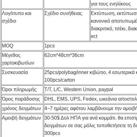
για τους ενηλίκους
Λογότυπο και
Σχέδιο συνήθειας
Εκτύπωση, εκτύπωση
σχέδιο
κανονικό αποτυπωμέ
διακριτικό, τσέκι, δι
ect
MOQ
1pcs
Μέγεθος
62cm*48cm*36cm
χαρτοκιβωτίων
Συσκευασία
25pcs/polybag/inner κιβώτιο, 4 εσωτερικά 
100pcs/carton
Όροι πληρωμής
T/T, L/C, Western Union, paypal
Όρος παράδοσης
DHL, EMS, UPS, Fedex, ωκεάνια αποστολ
χρόνος δειγμάτων
4~7 ημέρες αφότου λαμβάνουμε την αμοιβ
Αμοιβή δειγμάτων
30-50$ Δολ ΗΠΑ για ανά κομμάτι. θα επισ
δειγμάτων σε σας μόλις τοποθετήσετε τη 
300pcs