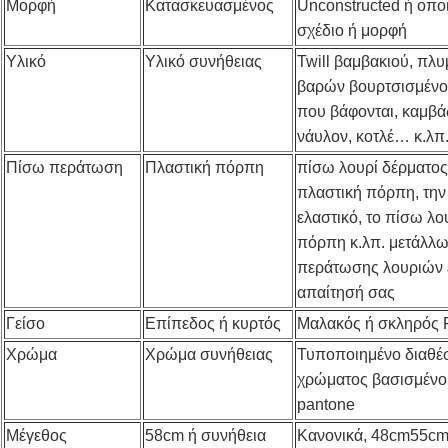
Μορφή
Κατασκευασμένος
Unconstructed ή οπο
σχέδιο ή μορφή
Υλικό
Υλικό συνήθειας
Twill βαμβακιού, πλ
βαρών βουρτσισμένο 
που βάφονται, καμβά
νάυλον, κοτλέ… κ.λπ
Πίσω περάτωση
Πλαστική πόρπη
πίσω λουρί δέρματος 
πλαστική πόρπη, την
ελαστικό, το πίσω λο
πόρπη κ.λπ. μετάλλω
περάτωσης λουριών 
απαίτησή σας
Γείσο
Επίπεδος ή κυρτός
Μαλακός ή σκληρός 
Χρώμα
Χρώμα συνήθειας
Τυποποιημένο διαθέσ
χρώματος βασισμένο
pantone
Μέγεθος
58cm ή συνήθεια
Κανονικά, 48cm55cm 