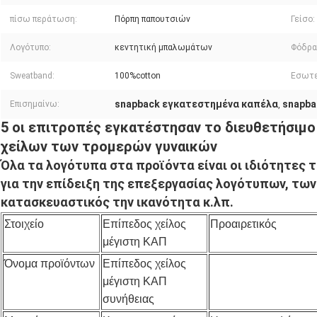
πίσω περάτωση:
Πόρπη παπουτσιών
Γείσο:
Λογότυπο:
κεντητική μπαλωμάτων
Φόδρα
Sweatband:
100%cotton
Εσωτε
snapback εγκατεστημένα καπέλα
snapba
Επισημαίνω:
,
5 οι επιτροπές εγκατέστησαν το διευθετήσιμ
χείλων των τρομερών γυναικών
Όλα τα λογότυπα στα προϊόντα είναι οι ιδιότητες 
για την επίδειξη της επεξεργασίας λογότυπων, των 
κατασκευαστικός την ικανότητα κ.λπ.
Στοιχείο
Επίπεδος χείλος
Προαιρετικός
μέγιστη ΚΑΠ
Όνομα προϊόντων
Επίπεδος χείλος
μέγιστη ΚΑΠ
συνήθειας