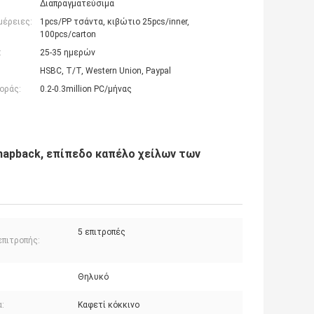
Διαπραγματεύσιμα
μέρειες:
1pcs/PP τσάντα, κιβώτιο 25pcs/inner,
100pcs/carton
:
25-35 ημερών
HSBC, T/T, Western Union, Paypal
οράς:
0.2-0.3million PC/μήνας
napback, επίπεδο καπέλο χείλων των
5 επιτροπές
επιτροπής:
Θηλυκό
:
Καφετί κόκκινο