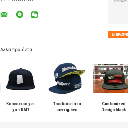
Άλλα προϊόντα
Κορεατικό χιπ
Τρισδιάστατα
Customized
χοπ ΚΑΠ
κεντημένα
Design black
επίπεδων χείλων
Snapback
embroidery
Fashional
βαμβακιού
national flag
βαμβακιού ODM
επίπεδα καπέλα
special plastic