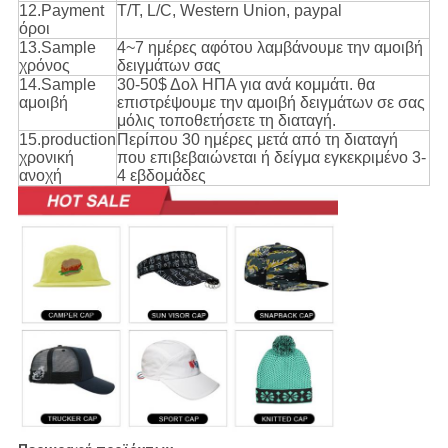
12.Payment
T/T, L/C, Western Union, paypal
όροι
13.Sample
4~7 ημέρες αφότου λαμβάνουμε την αμοιβή
χρόνος
δειγμάτων σας
14.Sample
30-50$ Δολ ΗΠΑ για ανά κομμάτι. θα
αμοιβή
επιστρέψουμε την αμοιβή δειγμάτων σε σας
μόλις τοποθετήσετε τη διαταγή.
15.production
Περίπου 30 ημέρες μετά από τη διαταγή
χρονική
που επιβεβαιώνεται ή δείγμα εγκεκριμένο 3-
ανοχή
4 εβδομάδες