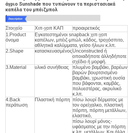
άγριο Sunshade που τυπώνουν τα περιστασιακά
καπέλα του μπέιζμπολ
Στοιχείο
Χιπ-χοπ ΚΑΠ
προαιρετικός
1.Product
Εγκατεστημένοι snapback χιπ-χοπ
όνομα
καπέλων, μπέιζ-μπώλ, κάδος, τροχόσπιτο,
αθλητικά καλύμματα, γείσο ήλιων κ.λπ.
2.Shape
κατασκευασμένος
Unconstructed ή
οποιαδήποτε άλληδήποτε
σχέδιο ή μορφή.
3.Material
υλικό συνήθειας
πλυμένο βαμβάκι, βαρέων
βαρών βουρτσισμένο
βαμβάκι, χρωστική ουσία
που βάφονται, καμβάς,
πολυεστέρας, ακρυλικό
κ.λπ.
4.Back
Πλαστική πόρπη
πίσω λουρί δέρματος με
περάτωση
τον ορείχαλκο, πλαστική
πόρπη, πόρπη μετάλλων,
ελαστικό,
πίσω λουρί μόνος-
υφάσματος με την πόρπη
κ.λπ. μετάλλων. Και άλλα