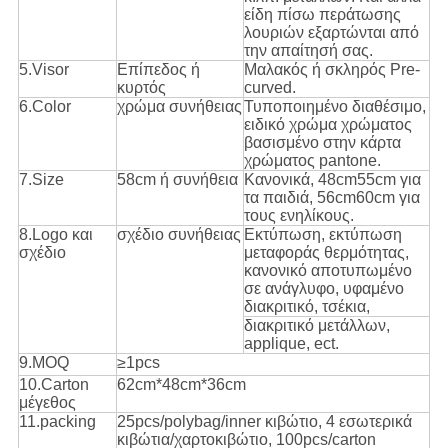
είδη πίσω περάτωσης
λουριών εξαρτώνται από
την απαίτησή σας.
5.Visor
Επίπεδος ή
Μαλακός ή σκληρός Pre-
κυρτός
curved.
6.Color
χρώμα συνήθειας
Τυποποιημένο διαθέσιμο,
ειδικό χρώμα χρώματος
βασισμένο στην κάρτα
χρώματος pantone.
7.Size
58cm ή συνήθεια
Κανονικά, 48cm55cm για
τα παιδιά, 56cm60cm για
τους ενηλίκους.
8.Logo και
σχέδιο συνήθειας
Εκτύπωση, εκτύπωση
σχέδιο
μεταφοράς θερμότητας,
κανονικό αποτυπωμένο
σε ανάγλυφο, υφαμένο
διακριτικό, τσέκια,
διακριτικό μετάλλων,
applique, ect.
9.MOQ
≥1pcs
10.Carton
62cm*48cm*36cm
μέγεθος
11.packing
25pcs/polybag/inner κιβώτιο, 4 εσωτερικά
κιβώτια/χαρτοκιβώτιο, 100pcs/carton