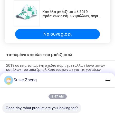
Καπέλα μπέιζ-μπώλ 2019
πράσινων ατόμων φύλλων, άγριο
Sunshade που τυπώνουν τα
περιστασιακά καπέλα του
μπέιζμπολ
Να συνεχίσει
τυπωμένα καπέλα του μπέιζμπολ
2019 αστεία τυπωμένη σχέδιο πόρπη μετάλλων λογότυπων
καπέλων του μπέιζμπολ Χριστουγέννων για τις γυναίκες
Susie Zheng
Συνήθεια 6 καμμμένο χείλων 100% σχεδίων επιτροπών
βαμβάκι αθλητικών καπέλο του μπέιζμπολ που
κατασκευάζεται
2:47 AM
giveaway πλήρη ΚΑΠ βαμβακιού cap100% καλύμματα
αθλητικών καπέλων γκολφ καπέλων του μπέιζμπολ
Good day, what product are you looking for?