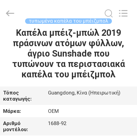
Guangzhou
Ace
Headwear
Manufacturing
Co.,
τυπωμένα καπέλα του μπέιζμπολ
Ltd..
All
Rights
Καπέλα μπέιζ-μπώλ 2019
ΣΠΊΤΙ
Reserved.
πράσινων ατόμων φύλλων,
ΠΡΟΪΌΝΤΑ
άγριο Sunshade που
τυπώνουν τα περιστασιακά
ΠΕΡΊΠΟΥ
καπέλα του μπέιζμπολ
ΕΜΕΊΣ
Τόπος
Guangdong, Κίνα (Ηπειρωτική)
καταγωγής:
ΓΎΡΟΣ
ΕΡΓΟΣΤΑΣΊΩΝ
Μάρκα:
OEM
Αριθμό
1688-92
ΠΟΙΟΤΙΚΌΣ
μοντέλου: