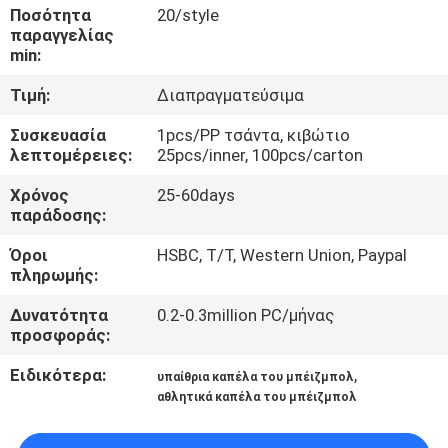
ΈΛΕΓΧΟΣ
Ποσότητα
20/style
παραγγελίας
min:
ΜΑΣ
Τιμή:
Διαπραγματεύσιμα
ΕΛΆΤΕ
Συσκευασία
1pcs/PP τσάντα, κιβώτιο
ΣΕ
λεπτομέρειες:
25pcs/inner, 100pcs/carton
ΕΠΑΦΉ
Χρόνος
25-60days
ΜΕ
παράδοσης:
Όροι
HSBC, T/T, Western Union, Paypal
ΕΙΔΉΣΕΙΣ
πληρωμής:
Δυνατότητα
0.2-0.3million PC/μήνας
προσφοράς:
ΠΕΡΙΠΤΏΣΕΙΣ
Ειδικότερα:
,
υπαίθρια καπέλα του μπέιζμπολ
αθλητικά καπέλα του μπέιζμπολ
SITEMAP