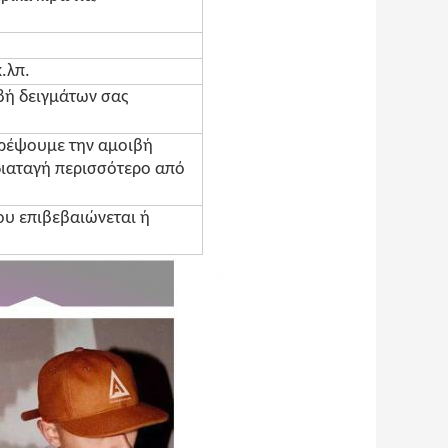
.λπ.
βή δειγμάτων σας
τρέψουμε την αμοιβή
διαταγή περισσότερο από
ου επιβεβαιώνεται ή