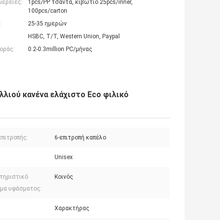
μέρειες:
1pcs/PP τσάντα, κιβώτιο 25pcs/inner,
100pcs/carton
:
25-35 ημερών
HSBC, T/T, Western Union, Paypal
οράς:
0.2-0.3million PC/μήνας
λλιού κανένα ελάχιστο Eco φιλικό
επιτροπής:
6-επιτροπή καπέλο
Unisex
τηριστικό
Κοινός
μα υφάσματος:
Χαρακτήρας