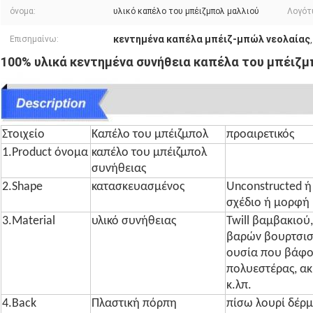
όνομα:
υλικό καπέλο του μπέιζμπολ μαλλιού
Λογότ
κεντημένα καπέλα μπέιζ-μπώλ νεολαίας
Επισημαίνω:
100% υλικά κεντημένα συνήθεια καπέλα του μπέιζμ
Στοιχείο
Καπέλο του μπέιζμπολ
προαιρετικός
1.Product όνομα
καπέλο του μπέιζμπολ
συνήθειας
2.Shape
κατασκευασμένος
Unconstructed 
σχέδιο ή μορφή
3.Material
υλικό συνήθειας
Twill βαμβακιού
βαρών βουρτσισ
ουσία που βάφον
πολυεστέρας, ακ
κ.λπ.
4.Back
Πλαστική πόρπη
πίσω λουρί δέρμ