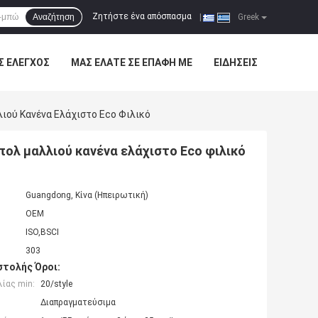
Ζητήστε ένα απόσπασμα
Αναζήτηση
|
Greek
Σ ΈΛΕΓΧΟΣ
ΜΑΣ ΕΛΆΤΕ ΣΕ ΕΠΑΦΉ ΜΕ
ΕΙΔΉΣΕΙΣ
ιού Κανένα Ελάχιστο Eco Φιλικό
πολ μαλλιού κανένα ελάχιστο Eco φιλικό
Guangdong, Κίνα (Ηπειρωτική)
OEM
ISO,BSCI
303
τολής Όροι:
ίας min:
20/style
Διαπραγματεύσιμα