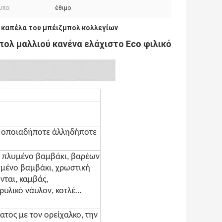
υπο:
έθιμο
καπέλα του μπέιζμπολ κολλεγίων
,
πολ μαλλιού κανένα ελάχιστο Eco φιλικό
ή οποιαδήποτε άλληδήποτε
, πλυμένο βαμβάκι, βαρέων
μένο βαμβάκι, χρωστική
ται, καμβάς,
ρυλικό νάυλον, κοτλέ…
ατος με τον ορείχαλκο, την