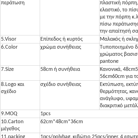
περάτωση
πλαστική πόρπη,
ελαστικό, το πί
με την πόρπη κ.λ
πίσω περάτωσης
την απαίτησή σα
5.Visor
Επίπεδος ή κυρτός
Μαλακός ή σκληρ
6.Color
χρώμα συνήθειας
Τυποποιημένο δι
χρώματος βασισ
pantone
7.Size
58cm ή συνήθεια
Κανονικά, 48cm5
56cm60cm για το
8.Logo και
σχέδιο συνήθειας
Εκτύπωση, εκτύ
σχέδιο
θερμότητας, κα
ανάγλυφο, υφαμέ
διακριτικό μετάλ
9.MOQ
1pcs
10.Carton
62cm*48cm*36cm
μέγεθος
11.packing
1pcs/polybag, κιβώτιο 25pcs/inner, 4 εσωτ