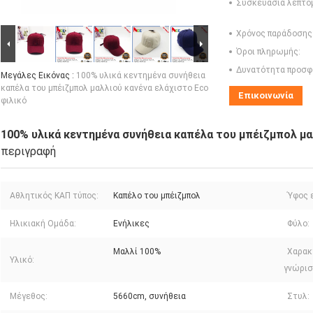
Συσκευασία λεπτο
Χρόνος παράδοσης
Όροι πληρωμής:
Δυνατότητα προσφ
Μεγάλες Εικόνας :
100% υλικά κεντημένα συνήθεια
καπέλα του μπέιζμπολ μαλλιού κανένα ελάχιστο Eco
Επικοινωνία
φιλικό
100% υλικά κεντημένα συνήθεια καπέλα του μπέιζμπολ μα
περιγραφή
Αθλητικός ΚΑΠ τύπος:
Καπέλο του μπέιζμπολ
Ύφος 
Ηλικιακή Ομάδα:
Ενήλικες
Φύλο:
Μαλλί 100%
Χαρακ
Υλικό:
γνώρισ
Μέγεθος:
5660cm, συνήθεια
Στυλ: