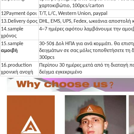
χαρτοκιβώτιο, 100pcs/carton
12Payment όροι
T/T, L/C, Western Union, paypal
13.Delivery όρος
DHL, EMS, UPS, Fedex, ωκεάνια αποστολή κ
14.sample
4~7 ημέρες αφότου λαμβάνουμε την αμοι
χρόνος
15.sample
30-50$ Δολ ΗΠΑ για ανά κομμάτι. θα επισ
αμοιβή
δειγμάτων σε σας μόλις τοποθετήσετε τη 
300pcs
16.production
Περίπου 30 ημέρες μετά από τη διαταγή π
χρονική ανοχή
δείγμα εγκεκριμένο