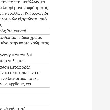
 την πόρπη μετάλλων, το
σω λουρί μόνος-υφάσματος
π. μετάλλων. Και άλλα είδη
 λουριών εξαρτώνται από
ς
ός Pre-curved
αθέσιμο, ειδικό χρώμα
μένο στην κάρτα χρώματος
5cm για τα παιδιά,
υς ενηλίκους
πωση μεταφοράς
νονικό αποτυπωμένο σε
νο διακριτικό, τσέκι,
λων, appliqué, ect
ερικά κιβώτια/