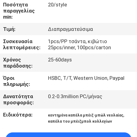
ΈΛΕΓΧΟΣ
Ποσότητα
20/style
παραγγελίας
min:
ΜΑΣ
Τιμή:
Διαπραγματεύσιμα
ΕΛΆΤΕ
Συσκευασία
1pcs/PP τσάντα, κιβώτιο
ΣΕ
λεπτομέρειες:
25pcs/inner, 100pcs/carton
ΕΠΑΦΉ
Χρόνος
25-60days
ΜΕ
παράδοσης:
Όροι
HSBC, T/T, Western Union, Paypal
ΕΙΔΉΣΕΙΣ
πληρωμής:
Δυνατότητα
0.2-0.3million PC/μήνας
προσφοράς:
ΠΕΡΙΠΤΏΣΕΙΣ
Ειδικότερα:
,
κεντημένα καπέλα μπέιζ-μπώλ νεολαίας
καπέλα του μπέιζμπολ κολλεγίων
SITEMAP