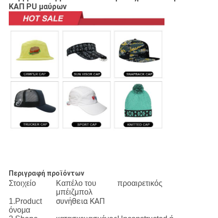
ΚΑΠ PU μαύρων
Περιγραφή προϊόντων
Στοιχείο
Καπέλο του
προαιρετικός
μπέιζμπολ
συνήθεια ΚΑΠ
1.Product
όνομα