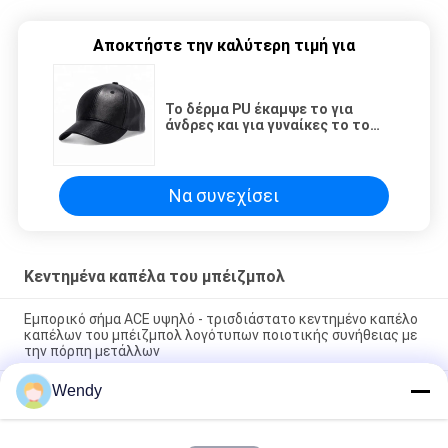
Αποκτήστε την καλύτερη τιμή για
Το δέρμα PU έκαμψε το για
άνδρες και για γυναίκες το το
προσαρμοσμένα μέγεθος/
χρώμα/σχέδιο καπέλων
αθλητικών μπαμπάδων
Να συνεχίσει
Κεντημένα καπέλα του μπέιζμπολ
Εμπορικό σήμα ACE υψηλό - τρισδιάστατο κεντημένο καπέλο
καπέλων του μπέιζμπολ λογότυπων ποιοτικής συνήθειας με
την πόρπη μετάλλων
Wendy
100% πολυεστέρας 6 επιτροπής καπέλων του μπέιζμπολ
στερεό κλασσικό καπέλο μπαμπάδων έξι επιτροπής μη
δομημένο