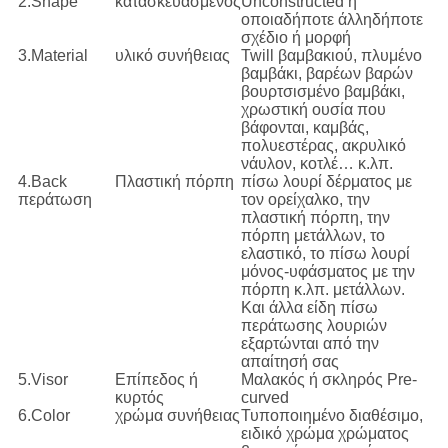
2.Shape
κατασκευασμένος
Unconstructed ή
οποιαδήποτε άλληδήποτε
σχέδιο ή μορφή
3.Material
υλικό συνήθειας
Twill βαμβακιού, πλυμένο
βαμβάκι, βαρέων βαρών
βουρτσισμένο βαμβάκι,
χρωστική ουσία που
βάφονται, καμβάς,
πολυεστέρας, ακρυλικό
νάυλον, κοτλέ… κ.λπ.
4.Back
Πλαστική πόρπη
πίσω λουρί δέρματος με
περάτωση
τον ορείχαλκο, την
πλαστική πόρπη, την
πόρπη μετάλλων, το
ελαστικό, το πίσω λουρί
μόνος-υφάσματος με την
πόρπη κ.λπ. μετάλλων.
Και άλλα είδη πίσω
περάτωσης λουριών
εξαρτώνται από την
απαίτησή σας
5.Visor
Επίπεδος ή
Μαλακός ή σκληρός Pre-
κυρτός
curved
6.Color
χρώμα συνήθειας
Τυποποιημένο διαθέσιμο,
ειδικό χρώμα χρώματος