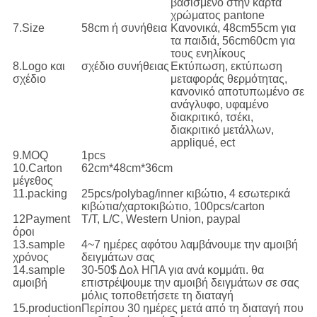
βασισμένο στην κάρτα
χρώματος pantone
7.Size
58cm ή συνήθεια
Κανονικά, 48cm55cm για
τα παιδιά, 56cm60cm για
τους ενηλίκους
8.Logo και
σχέδιο συνήθειας
Εκτύπωση, εκτύπωση
σχέδιο
μεταφοράς θερμότητας,
κανονικό αποτυπωμένο σε
ανάγλυφο, υφαμένο
διακριτικό, τσέκι,
διακριτικό μετάλλων,
appliqué, ect
9.MOQ
1pcs
10.Carton
62cm*48cm*36cm
μέγεθος
11.packing
25pcs/polybag/inner κιβώτιο, 4 εσωτερικά
κιβώτια/χαρτοκιβώτιο, 100pcs/carton
12Payment
T/T, L/C, Western Union, paypal
όροι
13.sample
4~7 ημέρες αφότου λαμβάνουμε την αμοιβή
χρόνος
δειγμάτων σας
14.sample
30-50$ Δολ ΗΠΑ για ανά κομμάτι. θα
αμοιβή
επιστρέψουμε την αμοιβή δειγμάτων σε σας
μόλις τοποθετήσετε τη διαταγή
15.production
Περίπου 30 ημέρες μετά από τη διαταγή που