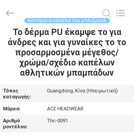
Guangzhou
Ace
Headwear
Manufacturing
Co.,
Κεντημένα καπέλα του μπέιζμπολ
Ltd..
All
Rights
Το δέρμα PU έκαμψε το για
ΣΠΊΤΙ
Reserved.
άνδρες και για γυναίκες το το
ΠΡΟΪΌΝΤΑ
προσαρμοσμένα μέγεθος/
χρώμα/σχέδιο καπέλων
ΠΕΡΊΠΟΥ
αθλητικών μπαμπάδων
ΕΜΕΊΣ
Τόπος
Guangdong, Κίνα (Ηπειρωτική)
καταγωγής:
ΓΎΡΟΣ
ΕΡΓΟΣΤΑΣΊΩΝ
Μάρκα:
ACE HEADWEAR
Αριθμό
Thc-0091
ΠΟΙΟΤΙΚΌΣ
μοντέλου: