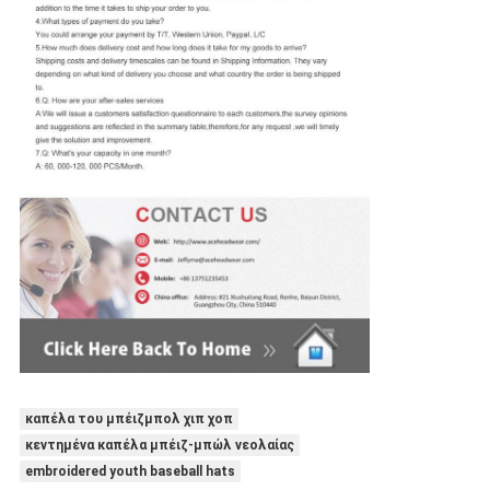
καπέλα του μπέιζμπολ χιπ χοπ
κεντημένα καπέλα μπέιζ-μπώλ νεολαίας
embroidered youth baseball hats