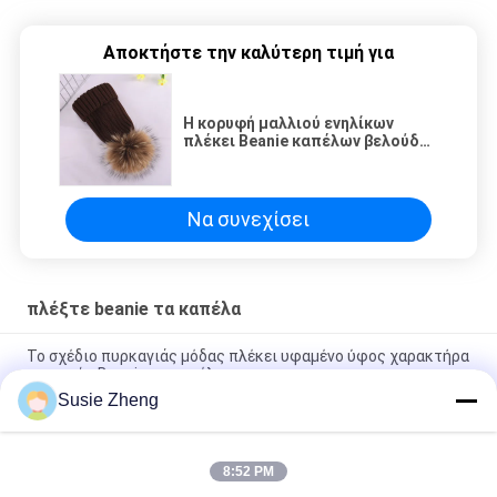
Αποκτήστε την καλύτερη τιμή για
Η κορυφή μαλλιού ενηλίκων
πλέκει Beanie καπέλων βελούδου
φιλικό χαρακτηριστικό
γνώρισμα Eco ύφους το γρήγορο
ξηρό
Να συνεχίσει
πλέξτε beanie τα καπέλα
Το σχέδιο πυρκαγιάς μόδας πλέκει υφαμένο ύφος χαρακτήρα
ετικετών Beanie το καπέλα
Susie Zheng
Ο χαρακτήρας 60cm φθορισμού πλέκει το σχέδιο συνήθειας
καπέλων Beanie
8:52 PM
η κεντητική 60cm πλέκει τα καπέλα Beanie για το φθορισμού