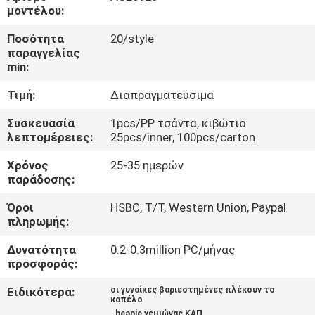
ΈΛΕΓΧΟΣ
μοντέλου:
Ποσότητα
20/style
ΜΑΣ
παραγγελίας
min:
ΕΛΆΤΕ
Τιμή:
Διαπραγματεύσιμα
ΣΕ
ΕΠΑΦΉ
Συσκευασία
1pcs/PP τσάντα, κιβώτιο
λεπτομέρειες:
25pcs/inner, 100pcs/carton
ΜΕ
Χρόνος
25-35 ημερών
παράδοσης:
ΕΙΔΉΣΕΙΣ
Όροι
HSBC, T/T, Western Union, Paypal
πληρωμής:
ΠΕΡΙΠΤΏΣΕΙΣ
Δυνατότητα
0.2-0.3million PC/μήνας
προσφοράς:
SITEMAP
Ειδικότερα:
οι γυναίκες βαριεστημένες πλέκουν το
καπέλο
,
beanie χειμώνας ΚΑΠ