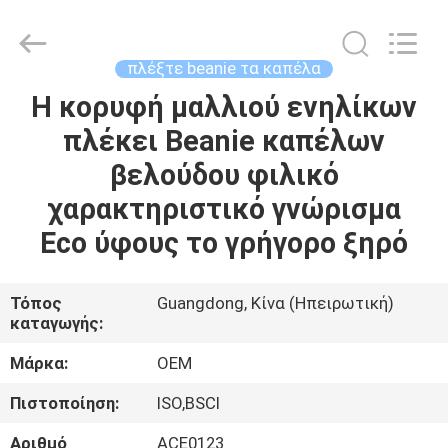
Guangzhou
Ace
Headwear
Manufacturing
Co.,
πλέξτε beanie τα καπέλα
Ltd..
All
Rights
Η κορυφή μαλλιού ενηλίκων
ΣΠΊΤΙ
Reserved.
πλέκει Beanie καπέλων
ΠΡΟΪΌΝΤΑ
βελούδου φιλικό
χαρακτηριστικό γνώρισμα
ΠΕΡΊΠΟΥ
Eco ύφους το γρήγορο ξηρό
ΕΜΕΊΣ
Τόπος
Guangdong, Κίνα (Ηπειρωτική)
καταγωγής:
ΓΎΡΟΣ
ΕΡΓΟΣΤΑΣΊΩΝ
Μάρκα:
OEM
Πιστοποίηση:
ISO,BSCI
ΠΟΙΟΤΙΚΌΣ
Αριθμό
ACE0123