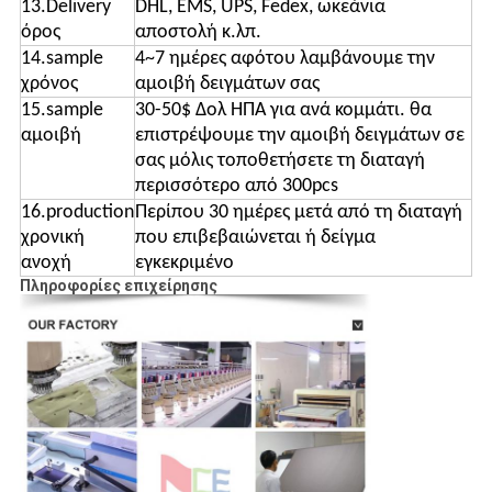
13.Delivery
DHL, EMS, UPS, Fedex, ωκεάνια
όρος
αποστολή κ.λπ.
14.sample
4~7 ημέρες αφότου λαμβάνουμε την
χρόνος
αμοιβή δειγμάτων σας
15.sample
30-50$ Δολ ΗΠΑ για ανά κομμάτι. θα
αμοιβή
επιστρέψουμε την αμοιβή δειγμάτων σε
σας μόλις τοποθετήσετε τη διαταγή
περισσότερο από 300pcs
16.production
Περίπου 30 ημέρες μετά από τη διαταγή
χρονική
που επιβεβαιώνεται ή δείγμα
ανοχή
εγκεκριμένο
Πληροφορίες επιχείρησης