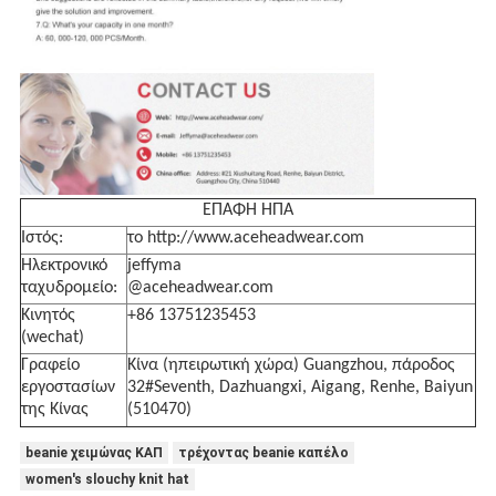
ΕΠΑΦΗ ΗΠΑ
Ιστός:
το http://www.aceheadwear.com
Ηλεκτρονικό
jeffyma
ταχυδρομείο:
@aceheadwear.com
Κινητός
+86 13751235453
(wechat)
Γραφείο
Κίνα (ηπειρωτική χώρα) Guangzhou, πάροδος
εργοστασίων
32#Seventh, Dazhuangxi, Aigang, Renhe, Baiyun
της Κίνας
(510470)
beanie χειμώνας ΚΑΠ
τρέχοντας beanie καπέλο
women's slouchy knit hat