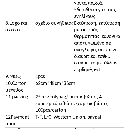
για τα παιδιά,
56cm60cm για τους
ενηλίκους
8.Logo και
σχέδιο συνήθειας
Εκτύπωση, εκτύπωση
σχέδιο
μεταφοράς
θερμότητας, κανονικό
αποτυπωμένο σε
ανάγλυφο, υφαμένο
διακριτικό, τσέκι,
διακριτικό μετάλλων,
appliqué, ect
9.MOQ
1pcs
10.Carton
62cm*48cm*36cm
μέγεθος
11.packing
25pcs/polybag/inner κιβώτιο, 4
εσωτερικά κιβώτια/χαρτοκιβώτιο,
100pcs/carton
12Payment
T/T, L/C, Western Union, paypal
όροι