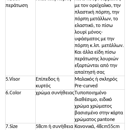
περάτωση
με τον ορείχαλκο, την
πλαστική πόρπη, την
πόρπη μετάλλων, το
ελαστικό, το πίσω
λουρί μόνος-
υφάσματος με την
πόρπη κ.λπ. μετάλλων.
Και άλλα είδη πίσω
περάτωσης λουριών
εξαρτώνται από την
απαίτησή σας
5.Visor
Επίπεδος ή
Μαλακός ή σκληρός
κυρτός
Pre-curved
6.Color
χρώμα συνήθειας
Τυποποιημένο
διαθέσιμο, ειδικό
χρώμα χρώματος
βασισμένο στην κάρτα
χρώματος pantone
7.Size
58cm ή συνήθεια
Κανονικά, 48cm55cm