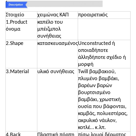
Στοιχείο
χειμώνας ΚΑΠ
προαιρετικός
1.Product
καπέλο του
όνομα
μπέιζμπολ
συνήθειας
2.Shape
κατασκευασμένος
Unconstructed ή
οποιαδήποτε
άλληδήποτε σχέδιο ή
μορφή
3.Material
υλικό συνήθειας
Twill βαμβακιού,
πλυμένο βαμβάκι,
βαρέων βαρών
βουρτσισμένο
βαμβάκι, χρωστική
ουσία που βάφονται,
καμβάς, πολυεστέρας,
ακρυλικό νάυλον,
κοτλέ… κ.λπ.
4.Back
Πλαστική πόρπη
πίσω λουρί δέρματος