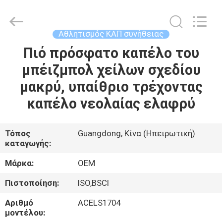
Guangzhou
Ace
Headwear
Manufacturing
Co.,
Αθλητισμός ΚΑΠ συνήθειας
Ltd..
All
Rights
Πιό πρόσφατο καπέλο του
ΣΠΊΤΙ
Reserved.
μπέιζμπολ χείλων σχεδίου
ΠΡΟΪΌΝΤΑ
μακρύ, υπαίθριο τρέχοντας
καπέλο νεολαίας ελαφρύ
ΠΕΡΊΠΟΥ
ΕΜΕΊΣ
Τόπος
Guangdong, Κίνα (Ηπειρωτική)
καταγωγής:
ΓΎΡΟΣ
Μάρκα:
OEM
ΕΡΓΟΣΤΑΣΊΩΝ
Πιστοποίηση:
ISO,BSCI
Αριθμό
ACELS1704
ΠΟΙΟΤΙΚΌΣ
μοντέλου: