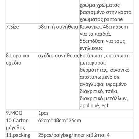
χρώμα χρώματος
βασισμένο στην κάρτα
χρώματος pantone
7.Size
58cm ή συνήθεια
Κανονικά, 48cm55cm
για τα παιδιά,
56cm60cm για τους
ενηλίκους
8.Logo και
σχέδιο συνήθειας
Εκτύπωση, εκτύπωση
σχέδιο
μεταφοράς
θερμότητας, κανονικό
αποτυπωμένο σε
ανάγλυφο, υφαμένο
διακριτικό, τσέκι,
διακριτικό μετάλλων,
appliqué, ect
9.MOQ
1pcs
10.Carton
62cm*48cm*36cm
μέγεθος
11.packing
25pcs/polybag/inner κιβώτιο, 4