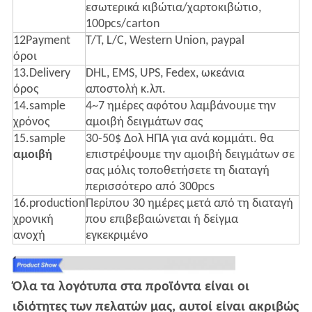
εσωτερικά κιβώτια/χαρτοκιβώτιο,
100pcs/carton
12Payment
T/T, L/C, Western Union, paypal
όροι
13.Delivery
DHL, EMS, UPS, Fedex, ωκεάνια
όρος
αποστολή κ.λπ.
14.sample
4~7 ημέρες αφότου λαμβάνουμε την
χρόνος
αμοιβή δειγμάτων σας
15.sample
30-50$ Δολ ΗΠΑ για ανά κομμάτι. θα
αμοιβή
επιστρέψουμε την αμοιβή δειγμάτων σε
σας μόλις τοποθετήσετε τη διαταγή
περισσότερο από 300pcs
16.production
Περίπου 30 ημέρες μετά από τη διαταγή
χρονική
που επιβεβαιώνεται ή δείγμα
ανοχή
εγκεκριμένο
Όλα τα λογότυπα στα προϊόντα είναι οι
ιδιότητες των πελατών μας, αυτοί είναι ακριβώς