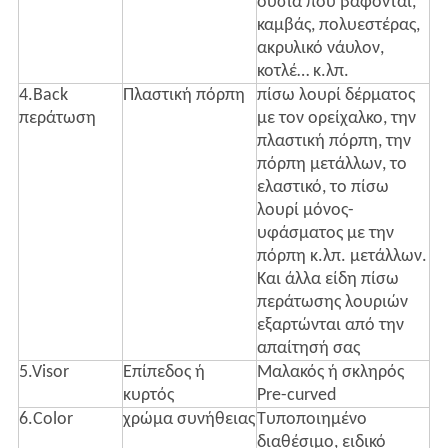
ουσία που βάφονται,
καμβάς, πολυεστέρας,
ακρυλικό νάυλον,
κοτλέ… κ.λπ.
4.Back
Πλαστική πόρπη
πίσω λουρί δέρματος
περάτωση
με τον ορείχαλκο, την
πλαστική πόρπη, την
πόρπη μετάλλων, το
ελαστικό, το πίσω
λουρί μόνος-
υφάσματος με την
πόρπη κ.λπ. μετάλλων.
Και άλλα είδη πίσω
περάτωσης λουριών
εξαρτώνται από την
απαίτησή σας
5.Visor
Επίπεδος ή
Μαλακός ή σκληρός
κυρτός
Pre-curved
6.Color
χρώμα συνήθειας
Τυποποιημένο
διαθέσιμο, ειδικό