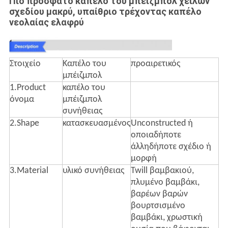
Πιό πρόσφατο καπέλο του μπέιζμπολ χείλων
σχεδίου μακρύ, υπαίθριο τρέχοντας καπέλο
νεολαίας ελαφρύ
Στοιχείο
Καπέλο του
προαιρετικός
μπέιζμπολ
1.Product
καπέλο του
όνομα
μπέιζμπολ
συνήθειας
2.Shape
κατασκευασμένος
Unconstructed ή
οποιαδήποτε
άλληδήποτε σχέδιο ή
μορφή
3.Material
υλικό συνήθειας
Twill βαμβακιού,
πλυμένο βαμβάκι,
βαρέων βαρών
βουρτσισμένο
βαμβάκι, χρωστική