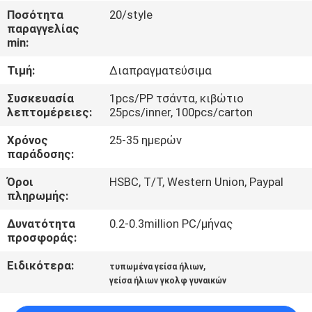
ΈΛΕΓΧΟΣ
Ποσότητα
20/style
παραγγελίας
min:
ΜΑΣ
Τιμή:
Διαπραγματεύσιμα
ΕΛΆΤΕ
ΣΕ
Συσκευασία
1pcs/PP τσάντα, κιβώτιο
λεπτομέρειες:
25pcs/inner, 100pcs/carton
ΕΠΑΦΉ
Χρόνος
25-35 ημερών
ΜΕ
παράδοσης:
Όροι
HSBC, T/T, Western Union, Paypal
ΕΙΔΉΣΕΙΣ
πληρωμής:
Δυνατότητα
0.2-0.3million PC/μήνας
ΠΕΡΙΠΤΏΣΕΙΣ
προσφοράς:
Ειδικότερα:
,
τυπωμένα γείσα ήλιων
SITEMAP
γείσα ήλιων γκολφ γυναικών