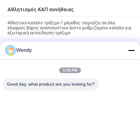
Αθλητισμός ΚΑΠ συνήθειας
Αθλητικό καπέλο τρέξιμο 1 μέγεθος ταιριάζει σε όλα
ελαφρύς βάρος αναπνευστικό άνετο ρυθμιζόμενο καπέλο για
εξωτερική εκπαίδευση τρέξιμο
Χαμηλό προφίλ Custom Sport Cap με αντιδιαστολή ράμματα
Wendy
και μη δομημένη εφαρμογή Ιδανικό για αθλητικές ομάδες
Casual Wear
Αθλητικό καπέλο τρεξίματος με πόρπη Velcro με πλαστικό
1:59 PM
κλείσιμο ανθεκτικό και ελαφρύ, ιδανικό για τρέξιμο τζόκινγκ
και γυμναστική
Good day, what product are you looking for?
Λαϊκή κατηγορία
Όλα
Τυπωμένα Καπέλα 
Κεντημένα Καπέλα 
Του Μπέιζμπολ
Του Μπέιζμπολ
5 Καπέλο Του 
Trucker ΚΑΠ 5 
Μπέιζμπολ 
Επιτροπής