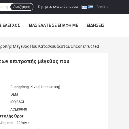
Ζητήστε ένα απόσπασμα
Αναζήτηση
|
Greek
Σ ΈΛΕΓΧΟΣ
ΜΑΣ ΕΛΆΤΕ ΣΕ ΕΠΑΦΉ ΜΕ
ΕΙΔΉΣΕΙΣ
τροπής Μέγεθος Που Κατασκευάζεται/Unconstructed
ιτων επιτροπής μέγεθος που
Guangdong, Κίνα (Ηπειρωτική)
OEM
ISO,BSCI
ACEK0048
τολής Όροι:
ίας min:
20/style