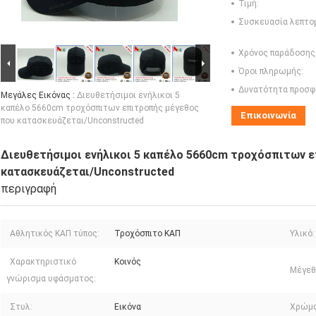
Τιμή:
Συσκευασία λεπτο
Χρόνος παράδοσης
Όροι πληρωμής:
Δυνατότητα προσφ
Μεγάλες Εικόνας :
Διευθετήσιμοι ενήλικοι 5
καπέλο 5660cm τροχόσπιτων επιτροπής μέγεθος
Επικοινωνία
που κατασκευάζεται/Unconstructed
Διευθετήσιμοι ενήλικοι 5 καπέλο 5660cm τροχόσπιτων 
κατασκευάζεται/Unconstructed
περιγραφή
Αθλητικός ΚΑΠ τύπος:
Τροχόσπιτο ΚΑΠ
Υλικό:
Χαρακτηριστικό
Κοινός
Μέγεθ
γνώρισμα υφάσματος:
Στυλ:
Εικόνα
Χρώμα