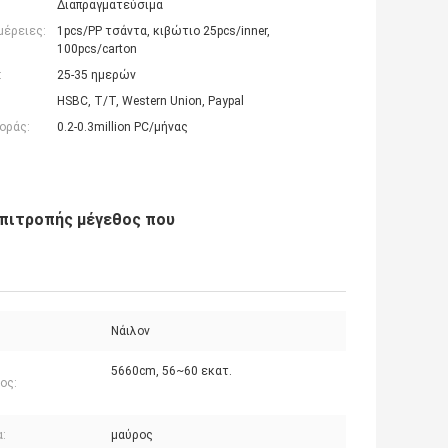
Διαπραγματεύσιμα
μέρειες:
1pcs/PP τσάντα, κιβώτιο 25pcs/inner,
100pcs/carton
:
25-35 ημερών
HSBC, T/T, Western Union, Paypal
οράς:
0.2-0.3million PC/μήνας
επιτροπής μέγεθος που
Νάιλον
5660cm, 56~60 εκατ.
ος:
:
μαύρος