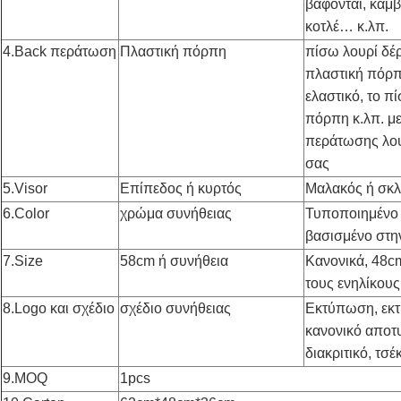
βάφονται, καμβ
κοτλέ… κ.λπ.
4.Back περάτωση
Πλαστική πόρπη
πίσω λουρί δέρ
πλαστική πόρπ
ελαστικό, το π
πόρπη κ.λπ. με
περάτωσης λου
σας
5.Visor
Επίπεδος ή κυρτός
Μαλακός ή σκλ
6.Color
χρώμα συνήθειας
Τυποποιημένο 
βασισμένο στη
7.Size
58cm ή συνήθεια
Κανονικά, 48c
τους ενηλίκους
8.Logo και σχέδιο
σχέδιο συνήθειας
Εκτύπωση, εκτ
κανονικό αποτ
διακριτικό, τσέ
9.MOQ
1pcs