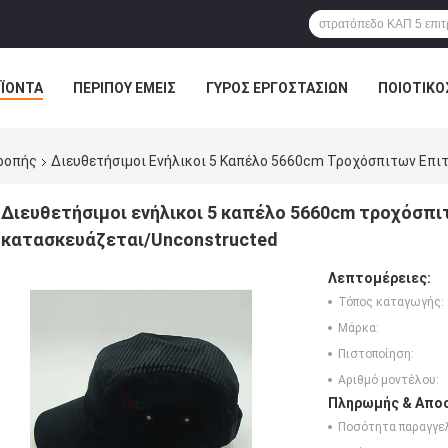
ΪΌΝΤΑ
ΠΕΡΊΠΟΥ ΕΜΕΊΣ
ΓΎΡΟΣ ΕΡΓΟΣΤΑΣΊΩΝ
ΠΟΙΟΤΙΚΌ
ροπής
Διευθετήσιμοι Ενήλικοι 5 Καπέλο 5660cm Τροχόσπιτων Επι
Διευθετήσιμοι ενήλικοι 5 καπέλο 5660cm τροχόσπ
κατασκευάζεται/Unconstructed
Λεπτομέρειες:
Τόπος καταγωγής:
Μάρκα:
Πιστοποίηση:
Αριθμό μοντέλου:
Πληρωμής & Αποσ
Ποσότητα παραγγελ