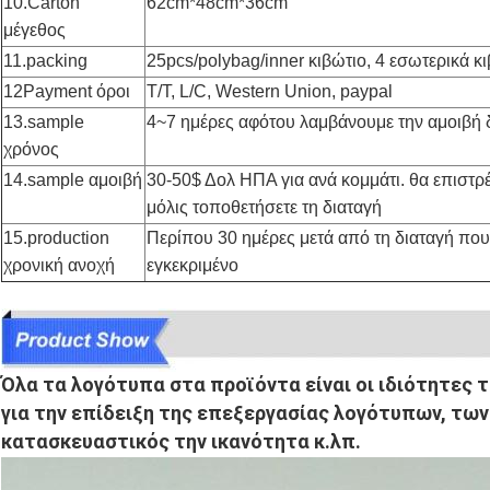
10.Carton
62cm*48cm*36cm
μέγεθος
11.packing
25pcs/polybag/inner κιβώτιο, 4 εσωτερικά κ
12Payment όροι
T/T, L/C, Western Union, paypal
13.sample
4~7 ημέρες αφότου λαμβάνουμε την αμοιβή 
χρόνος
14.sample αμοιβή
30-50$ Δολ ΗΠΑ για ανά κομμάτι. θα επιστρ
μόλις τοποθετήσετε τη διαταγή
15.production
Περίπου 30 ημέρες μετά από τη διαταγή που
χρονική ανοχή
εγκεκριμένο
Όλα τα λογότυπα στα προϊόντα είναι οι ιδιότητες 
για την επίδειξη της επεξεργασίας λογότυπων, των 
κατασκευαστικός την ικανότητα κ.λπ.