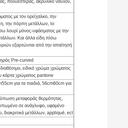
άς, πολυεστέρας, ακρυλικό νάυλον,
ματος με τον ορείχαλκο, την
η, την πόρπη μετάλλων, το
ίσω λουρί μόνος-υφάσματος με την
τάλλων. Και άλλα είδη πίσω
ριών εξαρτώνται από την απαίτησή
ηρός Pre-curved
διαθέσιμο, ειδικό χρώμα χρώματος
ν κάρτα χρώματος pantone
m55cm για τα παιδιά, 56cm60cm για
ύπωση μεταφοράς θερμότητας,
υπωμένο σε ανάγλυφο, υφαμένο
κι, διακριτικό μετάλλων, appliqué, ect