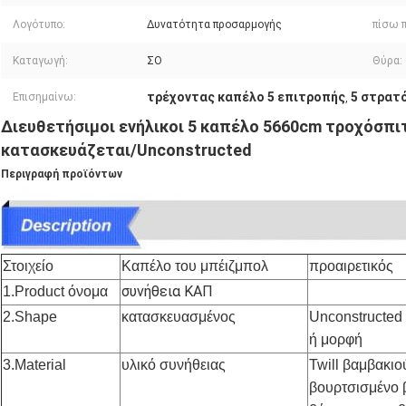
Λογότυπο:
Δυνατότητα προσαρμογής
πίσω 
Καταγωγή:
ΣΟ
Θύρα:
τρέχοντας καπέλο 5 επιτροπής
5 στρατ
Επισημαίνω:
,
Διευθετήσιμοι ενήλικοι 5 καπέλο 5660cm τροχόσπ
κατασκευάζεται/Unconstructed
Περιγραφή προϊόντων
Στοιχείο
Καπέλο του μπέιζμπολ
προαιρετικός
συνήθεια ΚΑΠ
1.Product όνομα
2.Shape
κατασκευασμένος
Unconstructed
ή μορφή
3.Material
υλικό συνήθειας
Twill βαμβακι
βουρτσισμένο 