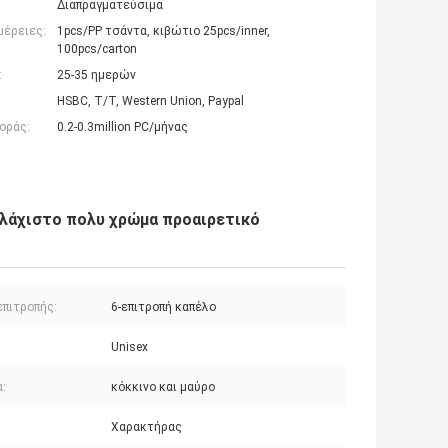
Διαπραγματεύσιμα
μέρειες:
1pcs/PP τσάντα, κιβώτιο 25pcs/inner,
100pcs/carton
:
25-35 ημερών
HSBC, T/T, Western Union, Paypal
οράς:
0.2-0.3million PC/μήνας
ελάχιστο πολυ χρώμα προαιρετικό
επιτροπής:
6-επιτροπή καπέλο
Unisex
:
κόκκινο και μαύρο
Χαρακτήρας