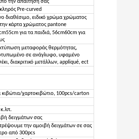
από την απαίτησή σας
κληρός Pre-curved
ο διαθέσιμο, ειδικό χρώμα χρώματος
την κάρτα χρώματος pantone
8cm55cm για τα παιδιά, 56cm60cm για
υς
κτύπωση μεταφοράς θερμότητας,
οτυπωμένο σε ανάγλυφο, υφαμένο
σέκι, διακριτικό μετάλλων, appliqué, ect
ά κιβώτια/χαρτοκιβώτιο, 100pcs/carton
κ.λπ.
ιβή δειγμάτων σας
στρέψουμε την αμοιβή δειγμάτων σε σας
ερο από 300pcs