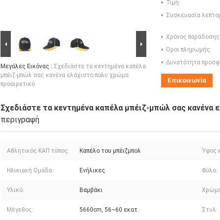
Τιμή:
Συσκευασία λεπτο
Χρόνος παράδοσης
Όροι πληρωμής:
Δυνατότητα προσφ
Μεγάλες Εικόνας :
Σχεδιάστε τα κεντημένα καπέλα
μπέιζ-μπώλ σας κανένα ελάχιστο πολυ χρώμα
Επικοινωνία
προαιρετικό
Σχεδιάστε τα κεντημένα καπέλα μπέιζ-μπώλ σας κανένα 
περιγραφή
Αθλητικός ΚΑΠ τύπος:
Καπέλο του μπέιζμπολ
Ύφος 
Ηλικιακή Ομάδα:
Ενήλικες
Φύλο:
Υλικό:
Βαμβάκι
Χρώμα
Μέγεθος:
5660cm, 56~60 εκατ.
Στυλ: