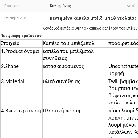
Πρότυπο:
Κεντημένος
Λογότ
κεντημένα καπέλα μπέιζ-μπώλ νεολαίας
Επισημαίνω:
Χονδρικό εμπόριο υψηλό - καπέλο καπέλων του μπέιζμ
Περιγραφή προϊόντων
Στοιχείο
Καπέλο του μπέιζμπολ
προαιρετικό
1.Product όνομα
καπέλο του μπέιζμπολ
συνήθειας
2.Shape
κατασκευασμένος
Unconstruct
μορφή
3.Material
υλικό συνήθειας
Twill βαμβα
βουρτσισμέν
βάφονται, κα
κοτλέ… κ.λπ.
4.Back περάτωση
Πλαστική πόρπη
πίσω λουρί δ
πόρπη, την π
λουρί μόνος
μετάλλων. Κ