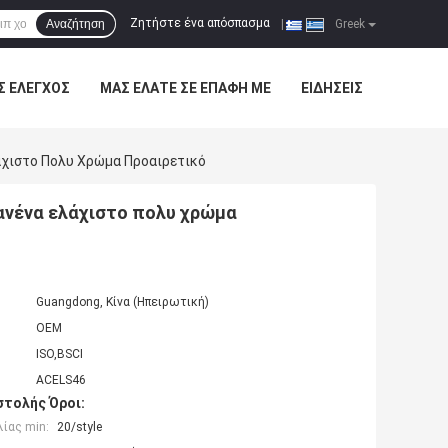
Ζητήστε ένα απόσπασμα
Αναζήτηση
|
Greek
Σ ΈΛΕΓΧΟΣ
ΜΑΣ ΕΛΆΤΕ ΣΕ ΕΠΑΦΉ ΜΕ
ΕΙΔΉΣΕΙΣ
άχιστο Πολυ Χρώμα Προαιρετικό
ανένα ελάχιστο πολυ χρώμα
Guangdong, Κίνα (Ηπειρωτική)
OEM
ISO,BSCI
ACELS46
τολής Όροι:
ίας min:
20/style