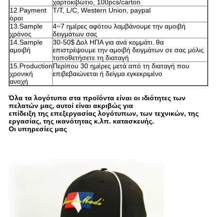
χαρτοκιβώτιο, 100pcs/carton
12.Payment
T/T, L/C, Western Union, paypal
όροι
13.Sample
4~7 ημέρες αφότου λαμβάνουμε την αμοιβή
χρόνος
δειγμάτων σας
14.Sample
30-50$ Δολ ΗΠΑ για ανά κομμάτι. θα
αμοιβή
επιστρέψουμε την αμοιβή δειγμάτων σε σας μόλις
τοποθετήσετε τη διαταγή
15.Production
Περίπου 30 ημέρες μετά από τη διαταγή που
χρονική
επιβεβαιώνεται ή δείγμα εγκεκριμένο
ανοχή
Όλα τα λογότυπα στα προϊόντα είναι οι ιδιότητες των
πελατών μας, αυτοί είναι ακριβώς για
επίδειξη της επεξεργασίας λογότυπων, των τεχνικών, της
εργασίας, της ικανότητας κ.λπ. κατασκευής.
Οι υπηρεσίες μας