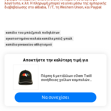
λογότυπο, κ.λπ. Η πληρωμή μπορεί να γίνει μέσω της εμπορικής
διαβεβαίωσης στο alibaba, T/T, τη Western Union, και Paypal.
καπέλο του μπέιζμπολ ποδηλάτων
εγκατεστημένα νεολαία καπέλα μπέιζ-μπώλ
καπέλα γυναικείου αθλητισμού
Αποκτήστε την καλύτερη τιμή για
Πόρπη 6 μετάλλων cOem Twill
συνήθειας χείλων καμπυλών
λογότυπων κεντητικής καπέλων
του μπέιζμπολ επιτροπής ο
Μαύρος βαμβακιού
Να συνεχίσει