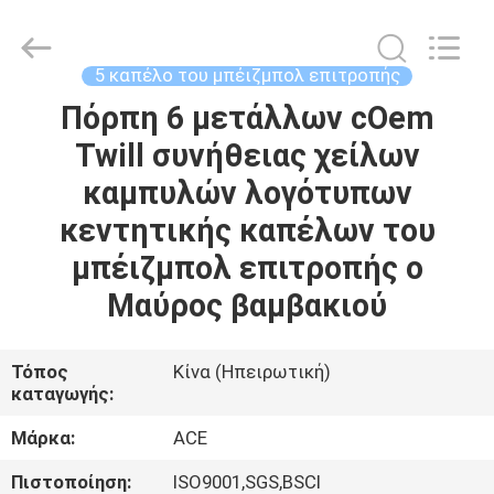
Guangzhou
Ace
Headwear
Manufacturing
Co.,
5 καπέλο του μπέιζμπολ επιτροπής
Ltd..
All
Rights
Πόρπη 6 μετάλλων cOem
ΣΠΊΤΙ
Reserved.
Twill συνήθειας χείλων
ΠΡΟΪΌΝΤΑ
καμπυλών λογότυπων
κεντητικής καπέλων του
ΠΕΡΊΠΟΥ
μπέιζμπολ επιτροπής ο
ΕΜΕΊΣ
Μαύρος βαμβακιού
ΓΎΡΟΣ
Τόπος
Κίνα (Ηπειρωτική)
καταγωγής:
ΕΡΓΟΣΤΑΣΊΩΝ
Μάρκα:
ACE
ΠΟΙΟΤΙΚΌΣ
Πιστοποίηση:
ISO9001,SGS,BSCI