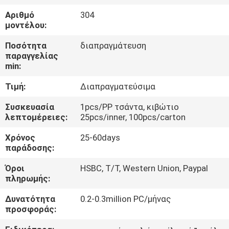
ΈΛΕΓΧΟΣ
Αριθμό
304
μοντέλου:
ΜΑΣ
Ποσότητα
διαπραγμάτευση
ΕΛΆΤΕ
παραγγελίας
min:
ΣΕ
Τιμή:
Διαπραγματεύσιμα
ΕΠΑΦΉ
ΜΕ
Συσκευασία
1pcs/PP τσάντα, κιβώτιο
λεπτομέρειες:
25pcs/inner, 100pcs/carton
Χρόνος
25-60days
ΕΙΔΉΣΕΙΣ
παράδοσης:
Όροι
HSBC, T/T, Western Union, Paypal
ΠΕΡΙΠΤΏΣΕΙΣ
πληρωμής:
Δυνατότητα
0.2-0.3million PC/μήνας
SITEMAP
προσφοράς: