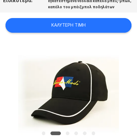
Ειδικότερα:
,
εγκατεστημένα νεολαία καπέλα μπέιζ-μπώλ
PRIVACY
καπέλο του μπέιζμπολ ποδηλάτων
POLICY
ΚΑΛΎΤΕΡΗ ΤΙΜΉ