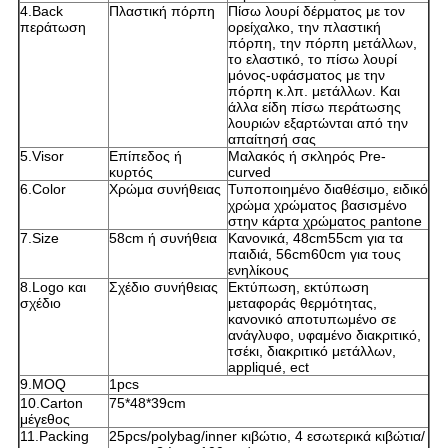
4.Back
Πλαστική πόρπη
Πίσω λουρί δέρματος με τον
περάτωση
ορείχαλκο, την πλαστική
πόρπη, την πόρπη μετάλλων,
το ελαστικό, το πίσω λουρί
μόνος-υφάσματος με την
πόρπη κ.λπ. μετάλλων. Και
άλλα είδη πίσω περάτωσης
λουριών εξαρτώνται από την
απαίτησή σας
5.Visor
Επίπεδος ή
Μαλακός ή σκληρός Pre-
κυρτός
curved
6.Color
Χρώμα συνήθειας
Τυποποιημένο διαθέσιμο, ειδικό
χρώμα χρώματος βασισμένο
στην κάρτα χρώματος pantone
7.Size
58cm ή συνήθεια
Κανονικά, 48cm55cm για τα
παιδιά, 56cm60cm για τους
ενηλίκους
8.Logo και
Σχέδιο συνήθειας
Εκτύπωση, εκτύπωση
σχέδιο
μεταφοράς θερμότητας,
κανονικό αποτυπωμένο σε
ανάγλυφο, υφαμένο διακριτικό,
τσέκι, διακριτικό μετάλλων,
appliqué, ect
9.MOQ
1pcs
10.Carton
75*48*39cm
μέγεθος
11.Packing
25pcs/polybag/inner κιβώτιο, 4 εσωτερικά κιβώτια/