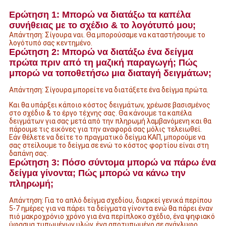
Ερώτηση 1: Μπορώ να διατάξω τα καπέλα
συνήθειας με το σχέδιο & το λογότυπό μου;
Απάντηση: Σίγουρα ναι. Θα μπορούσαμε να καταστήσουμε το
λογότυπό σας κεντημένο.
Ερώτηση 2: Μπορώ να διατάξω ένα δείγμα
πρώτα πριν από τη μαζική παραγωγή; Πώς
μπορώ να τοποθετήσω μια διαταγή δειγμάτων;
Απάντηση: Σίγουρα μπορείτε να διατάξετε ένα δείγμα πρώτα.
Και θα υπάρξει κάποιο κόστος δειγμάτων, χρέωσε βασισμένος
στο σχέδιο & το έργο τέχνης σας. Θα κάνουμε τα καπέλα
δειγμάτων για σας μετά από την πληρωμή λαμβανόμενη και θα
πάρουμε τις εικόνες για την αναφορά σας μόλις τελειωθεί.
Εάν θέλετε να δείτε το πραγματικό δείγμα ΚΑΠ, μπορούμε να
σας στείλουμε το δείγμα σε ενώ το κόστος φορτίου είναι στη
δαπάνη σας.
Ερώτηση 3: Πόσο σύντομα μπορώ να πάρω ένα
δείγμα γίνοντα; Πώς μπορώ να κάνω την
πληρωμή;
Απάντηση: Για το απλό δείγμα σχεδίου, διαρκεί γενικά περίπου
5-7 ημέρες για να πάρει τα δείγματα γίνοντα ενώ θα πάρει έναν
πιό μακροχρόνιο χρόνο για ένα περίπλοκο σχέδιο, ένα ψηφιακό
ύφασμα τυπωμένων υλών, ένα αποτυπωμένο σε ανάγλυφο