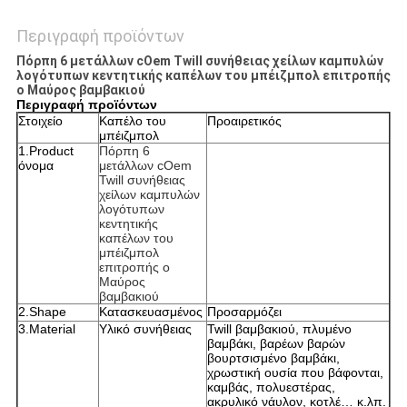
Περιγραφή προϊόντων
Πόρπη 6 μετάλλων cOem Twill συνήθειας χείλων καμπυλών
λογότυπων κεντητικής καπέλων του μπέιζμπολ επιτροπής
ο Μαύρος βαμβακιού
Περιγραφή προϊόντων
Στοιχείο
Καπέλο του
Προαιρετικός
μπέιζμπολ
1.Product
Πόρπη 6
όνομα
μετάλλων cOem
Twill συνήθειας
χείλων καμπυλών
λογότυπων
κεντητικής
καπέλων του
μπέιζμπολ
επιτροπής ο
Μαύρος
βαμβακιού
2.Shape
Κατασκευασμένος
Προσαρμόζει
3.Material
Υλικό συνήθειας
Twill βαμβακιού, πλυμένο
βαμβάκι, βαρέων βαρών
βουρτσισμένο βαμβάκι,
χρωστική ουσία που βάφονται,
καμβάς, πολυεστέρας,
ακρυλικό νάυλον, κοτλέ… κ.λπ.