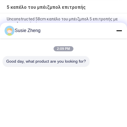
5 καπέλο του μπέιζμπολ επιτροπής
Unconstructed 58cm καπέλο του μπέιζμπολ 5 επιτροπής με
την πλαστική πόρπη
Susie Zheng
Εξατομικευμένη κεντητική 5 καπέλο 5660CM μπαμπάδων
καπέλων του μπέιζμπολ επιτροπής μέγεθος
2:09 PM
Γνήσια καπέλα μπέιζ-μπώλ συνήθειας δέρματος υλικά για το
κοινό ύφασμα ατόμων
Good day, what product are you looking for?
Λαϊκή κατηγορία
Όλα
Τυπωμένα Καπέλα 
Κεντημένα Καπέλα 
Του Μπέιζμπολ
Του Μπέιζμπολ
5 Καπέλο Του 
Trucker ΚΑΠ 5 
Μπέιζμπολ 
Επιτροπής
Επιτροπής
Επίπεδα Καπέλα 
Διευθετήσιμα 