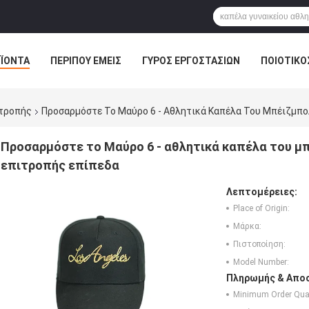
ΪΌΝΤΑ
ΠΕΡΊΠΟΥ ΕΜΕΊΣ
ΓΎΡΟΣ ΕΡΓΟΣΤΑΣΊΩΝ
ΠΟΙΟΤΙΚΌ
ιτροπής
Προσαρμόστε Το Μαύρο 6 - Αθλητικά Καπέλα Του Μπέιζμπ
Προσαρμόστε το Μαύρο 6 - αθλητικά καπέλα του μ
επιτροπής επίπεδα
Λεπτομέρειες:
Place of Origin:
Μάρκα:
Πιστοποίηση:
Model Number:
Πληρωμής & Αποσ
Minimum Order Quan