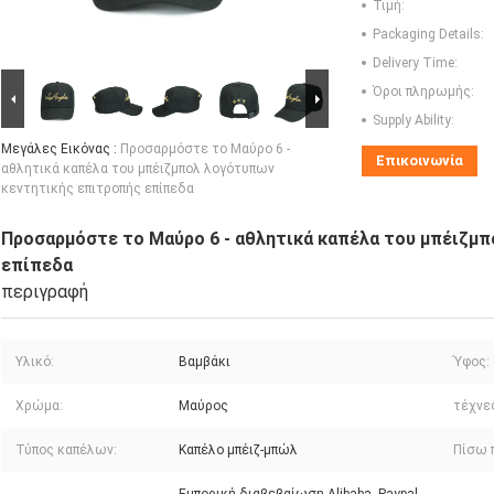
Τιμή:
Packaging Details:
Delivery Time:
Όροι πληρωμής:
Supply Ability:
Μεγάλες Εικόνας :
Προσαρμόστε το Μαύρο 6 -
Επικοινωνία
αθλητικά καπέλα του μπέιζμπολ λογότυπων
κεντητικής επιτροπής επίπεδα
Προσαρμόστε το Μαύρο 6 - αθλητικά καπέλα του μπέιζμ
επίπεδα
περιγραφή
Υλικό:
Βαμβάκι
Ύφος:
Χρώμα:
Μαύρος
τέχνε
Τύπος καπέλων:
Καπέλο μπέιζ-μπώλ
Πίσω 