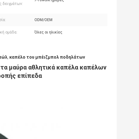
7-10work ημέρες
ς δειγμάτων:
σία:
ODM/OEM
ακή ομάδα:
Όλες οι ηλικίες
μπώλ
καπέλο του μπέιζμπολ ποδηλάτων
,
 τα μαύρα αθλητικά καπέλα καπέλων
ροπής επίπεδα