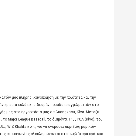
λατών μας πλήρης ικανοποίηση με την ποιότητα και την
μένο με μια καλά εκπαιδευμένη ομάδα επαγγελματιών στο
γής μας στα εργοστάσιά μας σε Guangzhou, Κίνα. Μεταξύ
Major League Baseball, το διαμάντι, F1, , PGA (Κίνα), του
ULL, WIZ Khalifa κ.λπ., για να ονομάσει ακριβώς μερικών
ι της επικοινωνίας ολοκληρώνονται στα υψηλότερα πρότυπα.