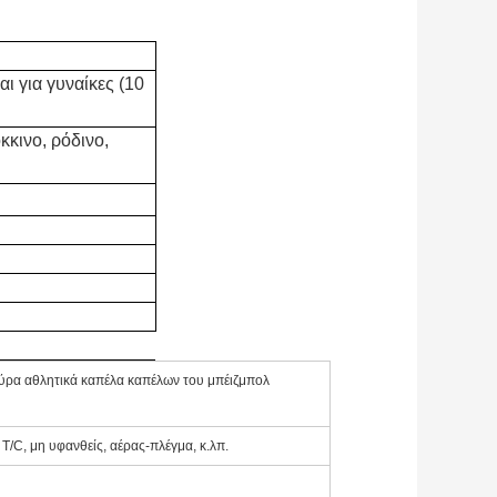
ι για γυναίκες (10
κκινο, ρόδινο,
ύρα αθλητικά καπέλα καπέλων του μπέιζμπολ
/C, μη υφανθείς, αέρας-πλέγμα, κ.λπ.