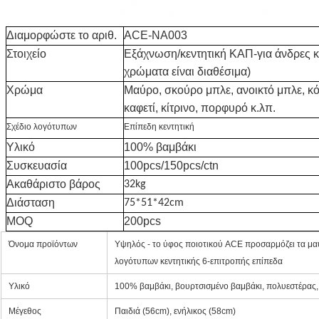
Διαμορφώστε το αριθ.
ACE-NA003
Στοιχείο
Εξάχνωση/κεντητική ΚΑΠ-για άνδρες κα
χρώματα είναι διαθέσιμα)
Χρώμα
Μαύρο, σκούρο μπλε, ανοικτό μπλε, κό
καφετί, κίτρινο, πορφυρό κ.λπ.
Σχέδιο λογότυπων
Επίπεδη κεντητική
Υλικό
100% βαμβάκι
Συσκευασία
100pcs/150pcs/ctn
Ακαθάριστο βάρος
32kg
Διάσταση
75*51*42cm
MOQ
200pcs
Όνομα προϊόντων
Υψηλός - το ύφος ποιοτικού ACE προσαρμόζει τα μα
λογότυπων κεντητικής 6-επιτροπής επίπεδα
Υλικό
100% βαμβάκι, βουρτσισμένο βαμβάκι, πολυεστέρας, T
Μέγεθος
Παιδιά (56cm), ενήλικος (58cm)