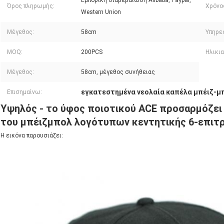
Εμπορική διαβεβαίωση Alibaba, Paypal,
Όρος πληρωμής:
Χρόνο
Western Union
Μέγεθος:
58cm
Υπηρε
MOQ:
200PCS
Ηλικι
Μέγεθος:
58cm, μέγεθος συνήθειας
εγκατεστημένα νεολαία καπέλα μπέιζ-
Επισημαίνω:
Υψηλός - το ύφος ποιοτικού ACE προσαρμόζει
του μπέιζμπολ λογότυπων κεντητικής 6-επιτ
Η εικόνα παρουσιάζει: