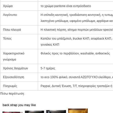
Χρώμα
το χρώμα pantone είναι ευπρόσδεκτο
Λογότυπο
Η επίπεδη κεντητική, τρισδιάστατη κεντητική, η τυπ
λαστιχένιο μπάλωμα, υφαμένο μπάλωμα, applique κε
Πίσω πλευρά
Η πλαστική πόρπη, αίτημα πορπών μετάλλων specisl
Τύπος
Καπέλο του μπέιζμπολ, trucker ΚΑΠ, snapback ΚΑΠ,
γυναίκες ΚΑΠ
Χαρακτηριστικό
Φιλικός προς το περιβάλλον, washable, ανθεκτικός
γνώρισμα
Χρόνος δειγμάτων
5-7 ημέρες
Εξουσιοδότηση
το eco 100% φιλικό, συναντά ΑΖΩΤΟΎΧΟ ελεύθερο, ε
Πληρωμές
Paypal, Δυτική Ένωση, T/T, πληροφορίες τραπεζών ή
Πίσω περάτωση: