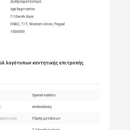
Διαπραγματεύσιμα
opp bag+carton
7-10work days
HSBC, T/T, Western Union, Paypal
1000000
πολ λογότυπων κεντητικής επιτροπής
5panel καπέλο
ς:
embroidsery
περάτωση:
Πόρπη μετάλλων