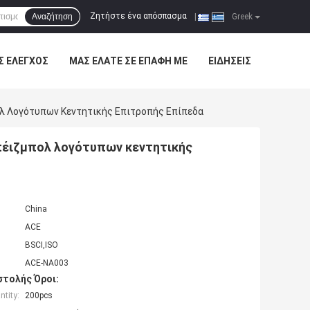
Ζητήστε ένα απόσπασμα
Αναζήτηση
|
Greek
Σ ΈΛΕΓΧΟΣ
ΜΑΣ ΕΛΆΤΕ ΣΕ ΕΠΑΦΉ ΜΕ
ΕΙΔΉΣΕΙΣ
ολ Λογότυπων Κεντητικής Επιτροπής Επίπεδα
πέιζμπολ λογότυπων κεντητικής
China
ACE
BSCI,ISO
ACE-NA003
τολής Όροι:
tity:
200pcs