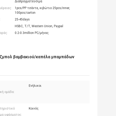
Διαπραγματεύσιμα
μέρειες:
1pcs/PP τσάντα, κιβώτιο 25pcs/inner,
100pcs/carton
:
25-45days
HSBC, T/T, Western Union, Paypal
οράς:
0.2-0.3million PC/μήνας
έιζμπολ βαμβακιού/καπέλα μπαμπάδων
Ενήλικοι
ακή ομάδα:
τηριστικό
Κοινός
μα υφάσματος: