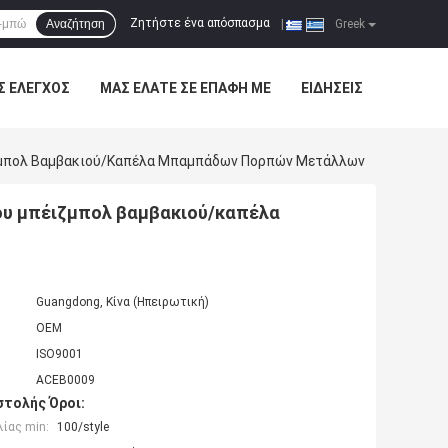
Ζητήστε ένα απόσπασμα
Αναζήτηση
|
Greek
Σ ΈΛΕΓΧΟΣ
ΜΑΣ ΕΛΆΤΕ ΣΕ ΕΠΑΦΉ ΜΕ
ΕΙΔΉΣΕΙΣ
ιζμπολ Βαμβακιού/καπέλα Μπαμπάδων Πορπών Μετάλλων
ου μπέιζμπολ βαμβακιού/καπέλα
Guangdong, Κίνα (Ηπειρωτική)
OEM
ISO9001
ACEB0009
τολής Όροι:
ίας min:
100/style