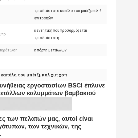
τρισδιάστατο καπέλο του μπέιζμπολ 6
επιτροπών
κεντητική που προσαρμόζεται
υπο:
τρισδιάστατη
περάτωση:
η πόρπη μετάλλων
καπέλα του μπέιζμπολ χιπ χοπ
,
συνήθειας εργοστασίων BSCI έπλυνε
ετάλλων καλυμμάτων βαμβακιού
ες των πελατών μας, αυτοί είναι
γότυπων, των τεχνικών, της
.