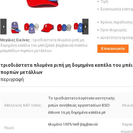
Τιμή:
Συσκευασία λεπτο
Χρόνος παράδοσης
Όροι πληρωμής:
Δυνατότητα προσφ
Μεγάλες Εικόνας :
τρισδιάστατα πλυμένα ριπή μη
δομημένα καπέλα του μπέιζμπολ βαμβακιού/καπέλα
Επικοινωνία
μπαμπάδων πορπών μετάλλων
τρισδιάστατα πλυμένα ριπή μη δομημένα καπέλα του μπ
πορπών μετάλλων
περιγραφή
Το τρισδιάστατο λογότυπο κεντητικής
Αθλητικός ΚΑΠ τύπος:
ριπών συνήθειας εργοστασίων BSCI
Ηλικι
έπλυνε τα μη δομημένα καπέλα μπ
πλυμένο 100% twill βαμβακιού
Χαρακ
Υλικό:
γνώρισ