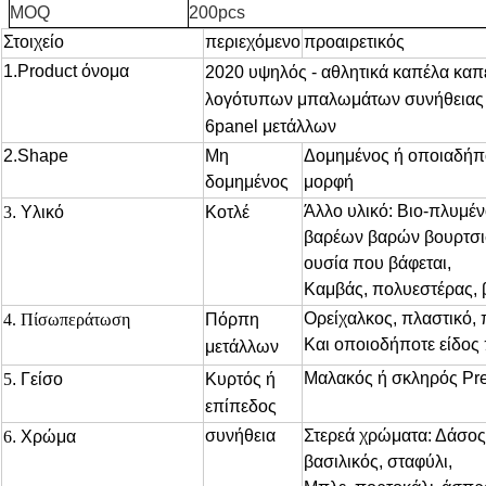
MOQ
200pcs
Στοιχείο
περιεχόμενο
προαιρετικός
1.Product όνομα
2020 υψηλός - αθλητικά καπέλα καπ
λογότυπων μπαλωμάτων συνήθειας
6panel μετάλλων
2.Shape
Μη
Δομημένος ή οποιαδήπο
δομημένος
μορφή
Άλλο υλικό: Βιο-πλυμέν
3
. Υλικό
Κοτλέ
βαρέων βαρών βουρτσι
ουσία που βάφεται,
Καμβάς, πολυεστέρας, β
Ορείχαλκος, πλαστικό, 
4. Πίσωπεράτωση
Πόρπη
Και οποιοδήποτε είδο
μετάλλων
Μαλακός ή σκληρός Pre
5
. Γείσο
Κυρτός ή
επίπεδος
συνήθεια
Στερεά χρώματα: Δάσος
6
. Χρώμα
βασιλικός, σταφύλι,