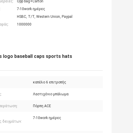
μέρειες:
Opp bag+Carton
:
7-10work ημέρες
HSBC, T/T, Western Union, Paypal
οράς:
1000000
s logo baseball caps sports hats
καπέλο 6 επιτροπής
ς:
Λαστιχένιο μπάλωμα
περάτωση:
Πόρπη ACE
7-10work ημέρες
ς δειγμάτων: