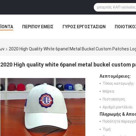
ΪΌΝΤΑ
ΠΕΡΊΠΟΥ ΕΜΕΊΣ
ΓΎΡΟΣ ΕΡΓΟΣΤΑΣΊΩΝ
ΠΟΙΟΤΙΚΌ
ων
2020 High Quality White 6panel Metal Buckel Custom Patches Lo
2020 High quality white 6panel metal buckel custom p
Λεπτομέρειες:
Τόπος καταγωγής:
Μάρκα:
Πιστοποίηση:
Αριθμό μοντέλου:
Πληρωμής & Αποσ
Ποσότητα παραγγελ
Τιμή: