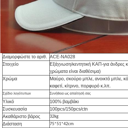
Διαμορφώστε το αριθ.
ACE-NA028
Στοιχείο
Εξάχνωση/κεντητική ΚΑΠ-για άνδρες κα
χρώματα είναι διαθέσιμα)
Χρώμα
Μαύρο, σκούρο μπλε, ανοικτό μπλε, κό
καφετί, κίτρινο, πορφυρό κ.λπ.
Σχέδιο λογότυπων
Συνήθεια ως απαίτησή σας
Υλικό
100% βαμβάκι
Συσκευασία
100pcs/150pcs/ctn
Ακαθάριστο βάρος
32kg
Διάσταση
75*51*42cm