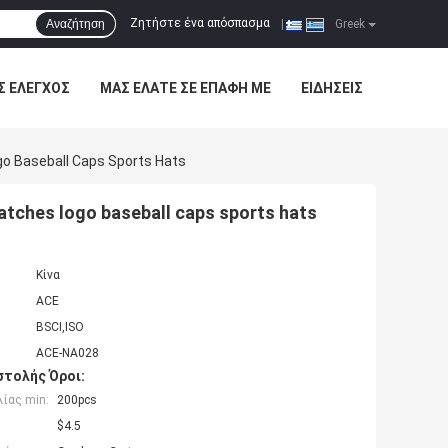
Ζητήστε ένα απόσπασμα
Αναζήτηση
|
Greek
Σ ΈΛΕΓΧΟΣ
ΜΑΣ ΕΛΆΤΕ ΣΕ ΕΠΑΦΉ ΜΕ
ΕΙΔΉΣΕΙΣ
go Baseball Caps Sports Hats
atches logo baseball caps sports hats
Κίνα
ACE
BSCI,ISO
ACE-NA028
τολής Όροι:
ίας min:
200pcs
$4.5