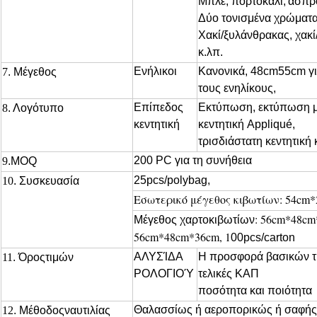
Μπλε, πορτοκάλι,
άσπρο
Δύο τονισμένα χρώματ
Χακί/ξυλάνθρακας, χακί/
κ.λπ.
Ενήλικοι
Κανονικά, 48cm55cm γι
7
. Μέγεθος
τους ενηλίκους,
Επίπεδος
Εκτύπωση, εκτύπωση μ
8
. Λογότυπο
κεντητική
κεντητική Appliqué,
τρισδιάστατη κεντητική 
200 PC για τη συνήθεια
9
.MOQ
25pcs/polybag,
10
. Συσκευασία
Εσωτερικό μέγεθος κιβωτίων: 54cm
: 56cm*48c
Μέγεθος χαρτοκιβωτίων
56cm*48cm*36cm, 1
00pcs/carton
ΑΛΥΣΊΔΑ
Η προσφορά βασικών τι
11
. Όροςτιμών
ΡΟΛΟΓΙΟΎ
τελικές ΚΑΠ
ποσότητα και ποιότητα
Θαλασσίως ή αεροπορικώς ή σαφής
12
. Μέθοδοςναυτιλίας