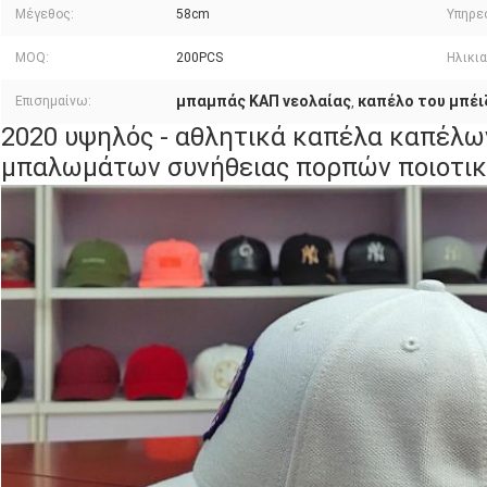
Μέγεθος:
58cm
Υπηρε
MOQ:
200PCS
Ηλικι
μπαμπάς ΚΑΠ νεολαίας
καπέλο του μπέ
Επισημαίνω:
,
2020 υψηλός - αθλητικά καπέλα καπέλω
μπαλωμάτων συνήθειας πορπών ποιοτικ