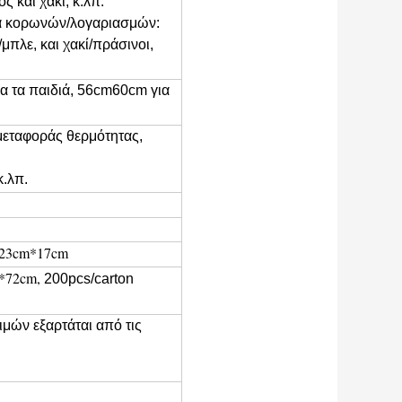
ς και χακί, κ.λπ.
α κορωνών/λογαριασμών:
μπλε, και χακί/πράσινοι,
α τα παιδιά, 56cm60cm για
εταφοράς θερμότητας,
κ.λπ.
*23cm*17cm
m*72cm,
200pcs/carton
μών εξαρτάται από τις