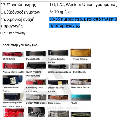
T/T, L/C, Western Union, γραμμάριο
1
3
. Όροιπληρωμής
5~10 ημέρες
14
. Χρόνοςδειγμάτων
30-35 ημέρες περ. μετά από την επι
15
.
Χρονική ανοχή
προπαραγωγής.
παραγωγής
Πίσω περάτωση: