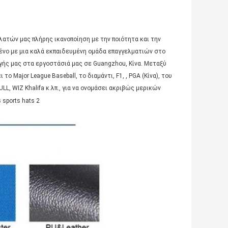
λατών μας πλήρης ικανοποίηση με την ποιότητα και την
μένο με μια καλά εκπαιδευμένη ομάδα επαγγελματιών στο
γής μας στα εργοστάσιά μας σε Guangzhou, Κίνα. Μεταξύ
Major League Baseball, το διαμάντι, F1, , PGA (Κίνα), του
ULL, WIZ Khalifa κ.λπ., για να ονομάσει ακριβώς μερικών