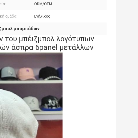
σία:
ODM/OEM
ακή ομάδα:
Ενήλικος
ιζμπολ μπαμπάδων
ν του μπέιζμπολ λογότυπων
ών άσπρα 6panel μετάλλων