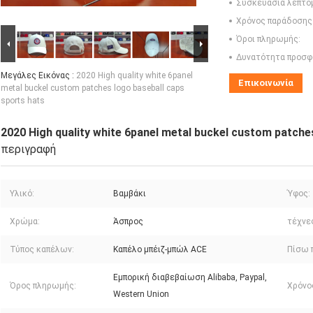
Συσκευασία λεπτο
Χρόνος παράδοσης
Όροι πληρωμής:
Δυνατότητα προσφ
Μεγάλες Εικόνας :
2020 High quality white 6panel
Επικοινωνία
metal buckel custom patches logo baseball caps
sports hats
2020 High quality white 6panel metal buckel custom patche
περιγραφή
Υλικό:
Βαμβάκι
Ύφος:
Χρώμα:
Άσπρος
τέχνε
Τύπος καπέλων:
Καπέλο μπέιζ-μπώλ ACE
Πίσω 
Εμπορική διαβεβαίωση Alibaba, Paypal,
Όρος πληρωμής:
Χρόνο
Western Union