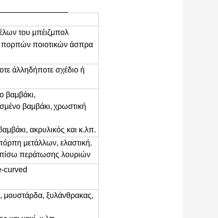
έλων του μπέιζμπολ
 πορπών ποιοτικών άσπρα
τε άλληδήποτε σχέδιο ή
ο βαμβάκι,
σμένο βαμβάκι,
χρωστική
αμβάκι, ακρυλικός και κ.λπ.
πόρπη μετάλλων, ελαστική.
ς πίσω περάτωσης λουριών
-curved
, μουστάρδα, ξυλάνθρακας,