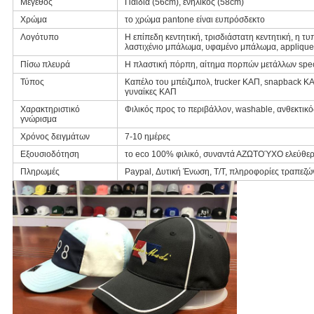
Μέγεθος
Παιδιά (56cm), ενήλικος (58cm)
Χρώμα
το χρώμα pantone είναι ευπρόσδεκτο
Λογότυπο
Η επίπεδη κεντητική, τρισδιάστατη κεντητική, η 
λαστιχένιο μπάλωμα, υφαμένο μπάλωμα, applique
Πίσω πλευρά
Η πλαστική πόρπη, αίτημα πορπών μετάλλων speci
Τύπος
Καπέλο του μπέιζμπολ, trucker ΚΑΠ, snapback Κ
γυναίκες ΚΑΠ
Χαρακτηριστικό
Φιλικός προς το περιβάλλον, washable, ανθεκτικό
γνώρισμα
Χρόνος δειγμάτων
7-10 ημέρες
Εξουσιοδότηση
το eco 100% φιλικό, συναντά ΑΖΩΤΟΎΧΟ ελεύθερο
Πληρωμές
Paypal, Δυτική Ένωση, T/T, πληροφορίες τραπεζώ