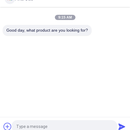
λογότυπο κεντητικής καπέλων του μπέιζμπολ μπαμπάδων
56cm που προσαρμόζεται μη δομημένο
9:15 AM
Κενά καπέλα αθλητικών μπαμπάδων με το λογότυπο
κεντητικής πορπών μετάλλων της Κυριακής
Good day, what product are you looking for?
Λαϊκή κατηγορία
Όλα
Τυπωμένα Καπέλα 
Κεντημένα Καπέλα 
Του Μπέιζμπολ
Του Μπέιζμπολ
5 Καπέλο Του 
Trucker ΚΑΠ 5 
Μπέιζμπολ 
Επιτροπής
Επιτροπής
Επίπεδα Καπέλα 
Διευθετήσιμα 
Snapback Χείλων
Καπέλα Γκολφ
Καπέλα Αθλητικών 
Καπέλο Κάδων 
Μπαμπάδων
Ψαράδων
Αίτηση κράτησης