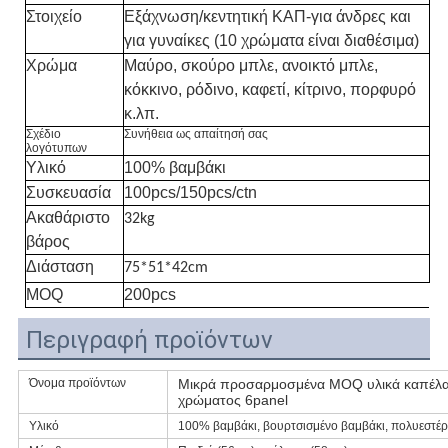
Στοιχείο
Εξάχνωση/κεντητική ΚΑΠ-για άνδρες και
για γυναίκες (10 χρώματα είναι διαθέσιμα)
Χρώμα
Μαύρο, σκούρο μπλε, ανοικτό μπλε,
κόκκινο, ρόδινο, καφετί, κίτρινο, πορφυρό
κ.λπ.
Σχέδιο
Συνήθεια ως απαίτησή σας
λογότυπων
Υλικό
100% βαμβάκι
Συσκευασία
100pcs/150pcs/ctn
Ακαθάριστο
32kg
βάρος
Διάσταση
75*51*42cm
MOQ
200pcs
Περιγραφή προϊόντων
Όνομα προϊόντων
Μικρά προσαρμοσμένα MOQ υλικά καπέλα 
χρώματος 6panel
Υλικό
100% βαμβάκι, βουρτσισμένο βαμβάκι, πολυεστέρας