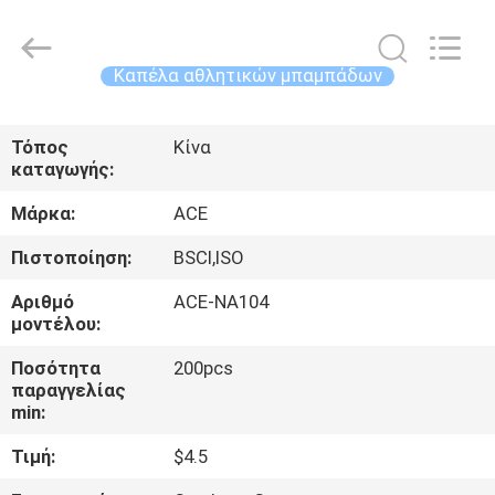
Guangzhou
Ace
Headwear
Manufacturing
Co.,
Καπέλα αθλητικών μπαμπάδων
Ltd..
All
Rights
ΣΠΊΤΙ
Reserved.
Τόπος
Κίνα
καταγωγής:
ΠΡΟΪΌΝΤΑ
Μάρκα:
ACE
ΠΕΡΊΠΟΥ
Πιστοποίηση:
BSCI,ISO
ΕΜΕΊΣ
Αριθμό
ACE-NA104
μοντέλου:
ΓΎΡΟΣ
Ποσότητα
200pcs
παραγγελίας
ΕΡΓΟΣΤΑΣΊΩΝ
min:
Τιμή:
$4.5
ΠΟΙΟΤΙΚΌΣ