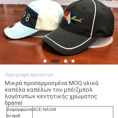
PRIVACY
POLICY
Περιγραφή προϊόντων
Μικρά προσαρμοσμένα MOQ υλικά
καπέλα καπέλων του μπέιζμπολ
λογότυπων κεντητικής χρώματος
6panel
Διαμορφώστε
ACE-NA104
το αριθ.