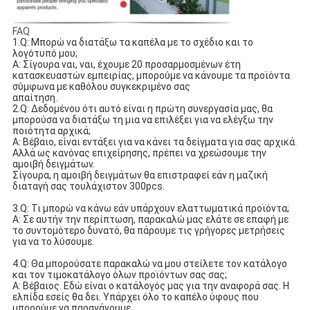
FAQ
1.Q: Μπορώ να διατάξω τα καπέλα με το σχέδιο και το 
λογότυπό μου;
Α: Σίγουρα ναι, ναι, έχουμε 20 προσαρμοσμένων έτη 
κατασκευαστών εμπειρίας, μπορούμε να κάνουμε τα προϊόντα 
σύμφωνα με καθόλου συγκεκριμένο σας
απαίτηση.
2.Q: Δεδομένου ότι αυτό είναι η πρώτη συνεργασία μας, θα 
μπορούσα να διατάξω τη μια να επιλέξει για να ελέγξω την 
ποιότητα αρχικά;
Α: Βέβαιο, είναι εντάξει για να κάνει τα δείγματα για σας αρχικά. 
Αλλά ως κανόνας επιχείρησης, πρέπει να χρεώσουμε την 
αμοιβή δειγμάτων.
Σίγουρα, η αμοιβή δειγμάτων θα επιστραφεί εάν η μαζική 
διαταγή σας τουλάχιστον 300pcs.
3.Q: Τι μπορώ να κάνω εάν υπάρχουν ελαττωματικά προϊόντα;
Α: Σε αυτήν την περίπτωση, παρακαλώ μας ελάτε σε επαφή με 
το συντομότερο δυνατό, θα πάρουμε τις γρήγορες μετρήσεις 
για να το λύσουμε.
4.Q: Θα μπορούσατε παρακαλώ να μου στείλετε τον κατάλογο 
και τον τιμοκατάλογο όλων προϊόντων σας σας;
Α: Βέβαιος. Εδώ είναι ο κατάλογός μας για την αναφορά σας. Η 
ελπίδα εσείς θα δει. Υπάρχει όλο το καπέλο ύφους που 
μπορούμε να παραγάγουμε