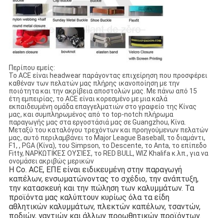
Περίπου εμείς:
Το ACE είναι headwear παράγοντας επιχείρηση που προσφέρει
καθέναν των πελατών μας πλήρης ικανοποίηση με την
ποιότητα και την ακρίβεια αποστολών μας. Με πάνω από 15
έτη εμπειρίας, το ACE είναι κορεσμένο με μια καλά
εκπαιδευμένη ομάδα επαγγελματιών στο γραφείο της Κίνας
μας, και συμπληρωμένος από το top-notch πλήρωμα
παραγωγής μας στα εργοστάσιά μας σε Guangzhou, Κίνα.
Μεταξύ του καταλόγου τρεχόντων και προηγούμενων πελατών
μας, αυτό περιλαμβάνει το Major League Baseball, το διαμάντι,
F1, , PGA (Κίνα), του Simpson, το Descente, το Anta, το επίπεδο
Fitty, ΝΑΡΚΩΤΙΚΈΣ ΟΥΣΊΕΣ, το RED BULL, WIZ Khalifa κ.λπ., για να
ονομάσει ακριβώς μερικών
Η Co. ACE, ΕΠΕ είναι ειδικευμένη στην παραγωγή 
καπέλων, ενσωματώνοντας το σχέδιο, την ανάπτυξη, 
την κατασκευή και την πώληση των καλυμμάτων. Τα 
προϊόντα μας καλύπτουν κυρίως όλα τα είδη 
αθλητικών καλυμμάτων, πλεκτών καπέλων, τσαντών, 
ποδιών, γαντιών και άλλων προωθητικών προϊόντων. 