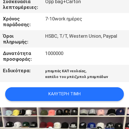
Συσκευασία
Opp bag+Carton
ΈΛΕΓΧΟΣ
λεπτομέρειες:
Χρόνος
7-10work ημέρες
ΜΑΣ
παράδοσης:
ΕΛΆΤΕ
Όροι
HSBC, T/T, Western Union, Paypal
ΣΕ
πληρωμής:
ΕΠΑΦΉ
Δυνατότητα
1000000
προσφοράς:
ΜΕ
Ειδικότερα:
,
μπαμπάς ΚΑΠ νεολαίας
καπέλο του μπέιζμπολ μπαμπάδων
ΕΙΔΉΣΕΙΣ
ΚΑΛΎΤΕΡΗ ΤΙΜΉ
ΠΕΡΙΠΤΏΣΕΙΣ
SITEMAP