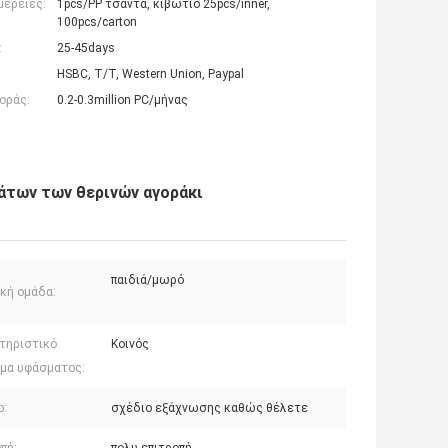
μέρειες:
1pcs/PP τσάντα, κιβώτιο 25pcs/inner,
100pcs/carton
:
25-45days
HSBC, T/T, Western Union, Paypal
οράς:
0.2-0.3million PC/μήνας
άτων των θερινών αγοράκι
παιδιά/μωρό
ακή ομάδα:
τηριστικό
Κοινός
μα υφάσματος:
ο:
σχέδιο εξάχνωσης καθώς θέλετε