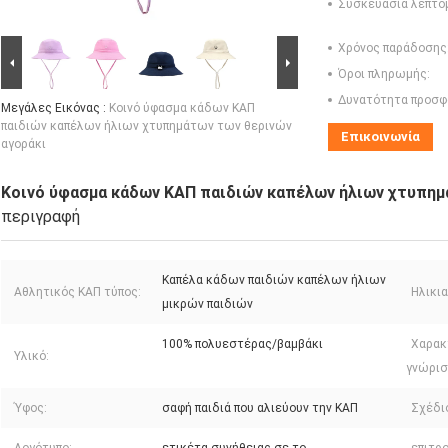
Συσκευασία λεπτο
Χρόνος παράδοσης
Όροι πληρωμής:
Δυνατότητα προσφ
Μεγάλες Εικόνας :
Κοινό ύφασμα κάδων ΚΑΠ
παιδιών καπέλων ήλιων χτυπημάτων των θερινών
Επικοινωνία
αγοράκι
Κοινό ύφασμα κάδων ΚΑΠ παιδιών καπέλων ήλιων χτυπημ
περιγραφή
Καπέλα κάδων παιδιών καπέλων ήλιων
Αθλητικός ΚΑΠ τύπος:
Ηλικι
μικρών παιδιών
100% πολυεστέρας/βαμβάκι
Χαρακ
Υλικό:
γνώρισ
Ύφος:
σαφή παιδιά που αλιεύουν την ΚΑΠ
Σχέδι