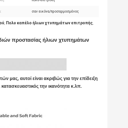
πή:
πολυ-επιτροπή
:
σαν εικόνα/προσαρμοσμένος
ού
Πολυ καπέλο ήλιων χτυπημάτων επιτροπής
,
,
διών προστασίας ήλιων χτυπημάτων
ών μας, αυτοί είναι ακριβώς για την επίδειξη
 κατασκευαστικός την ικανότητα κ.λπ.