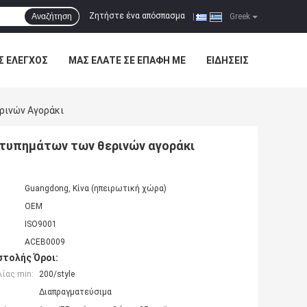
Ζητήστε ένα απόσπασμα
Αναζήτηση
|
Greek
Σ ΈΛΕΓΧΟΣ
ΜΑΣ ΕΛΆΤΕ ΣΕ ΕΠΑΦΉ ΜΕ
ΕΙΔΉΣΕΙΣ
ρινών Αγοράκι
χτυπημάτων των θερινών αγοράκι
Guangdong, Κίνα (ηπειρωτική χώρα)
OEM
ISO9001
ACEB0009
τολής Όροι:
ίας min:
200/style
Διαπραγματεύσιμα