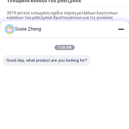
τυπωμένα καπέλα του μπέιζμπολ
2019 αστεία τυπωμένη σχέδιο πόρπη μετάλλων λογότυπων
καπέλων του μπέιζμπολ Χριστουγέννων για τις γυναίκες
Susie Zheng
Συνήθεια 6 καμμμένο χείλων 100% σχεδίων επιτροπών
βαμβάκι αθλητικών καπέλο του μπέιζμπολ που
κατασκευάζεται
7:24 AM
giveaway πλήρη ΚΑΠ βαμβακιού cap100% καλύμματα
αθλητικών καπέλων γκολφ καπέλων του μπέιζμπολ
Good day, what product are you looking for?
Λαϊκή κατηγορία
Όλα
Τυπωμένα Καπέλα 
Κεντημένα Καπέλα 
Του Μπέιζμπολ
Του Μπέιζμπολ
5 Καπέλο Του 
Trucker ΚΑΠ 5 
Μπέιζμπολ 
Επιτροπής
Επιτροπής
Επίπεδα Καπέλα 
Διευθετήσιμα 
Snapback Χείλων
Καπέλα Γκολφ