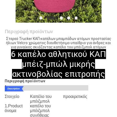
Περιγραφή προϊόντων
Στερεό Trucker ΚΑΠ καπέλων μπαμπάδων ατόμων προστασίας
ήλιων Velcro χρώματος διευθετήσιμο υπαίθριο για άνδρες και
για γυναίκες σκιάζοντας καπέλο του μπέιζμπολ ατόμων
6 καπέλο αθλητικού ΚΑΠ
μπέιζ-μπώλ μικρής
ακτινοβολίας επιτροπής
Περιγραφή προϊόντων
Στοιχείο
Καπέλο του
προαιρετικός
μπέιζμπολ
1.Product
καπέλο του
όνομα
μπέιζμπολ
συνήθειας