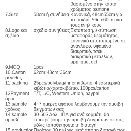
βασισμένο στην κάρτα
χρώματος pantone
7.Size
58cm ή συνήθεια
Κανονικά, 48cm55cm για
τα παιδιά, 56cm60cm για
τους ενηλίκους
8.Logo και
σχέδιο συνήθειας
Εκτύπωση, εκτύπωση
σχέδιο
μεταφοράς θερμότητας,
κανονικό αποτυπωμένο σε
ανάγλυφο, υφαμένο
διακριτικό, τσέκι,
διακριτικό μετάλλων,
appliqué, ect
9.MOQ
1pcs
10.Carton
62cm*48cm*36cm
μέγεθος
11.packing
25pcs/polybag/inner κιβώτιο, 4 εσωτερικά
κιβώτια/χαρτοκιβώτιο, 100pcs/carton
12Payment
T/T, L/C, Western Union, paypal
όροι
13.sample
4~7 ημέρες αφότου λαμβάνουμε την αμοιβή
χρόνος
δειγμάτων σας
14.sample
30-50$ Δολ ΗΠΑ για ανά κομμάτι. θα
αμοιβή
επιστρέψουμε την αμοιβή δειγμάτων σε σας
μόλις τοποθετήσετε τη διαταγή
15.production
Περίπου 30 ημέρες μετά από τη διαταγή που