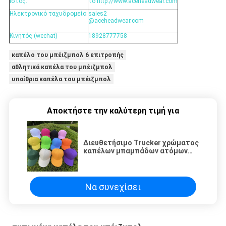
Ιστός:
το http://www.aceheadwear.com
Ηλεκτρονικό ταχυδρομείο:
sales2
@aceheadwear.com
Κινητός (wechat)
18928777758
καπέλο του μπέιζμπολ 6 επιτροπής
αθλητικά καπέλα του μπέιζμπολ
υπαίθρια καπέλα του μπέιζμπολ
Αποκτήστε την καλύτερη τιμή για
Διευθετήσιμο Trucker χρώματος
καπέλων μπαμπάδων ατόμων
προστασίας ήλιων Velcro στερεό
υπαίθριο για άνδρες και για
γυναίκες σκιάζοντας καπέλο του
μπέιζμπολ
Να συνεχίσει