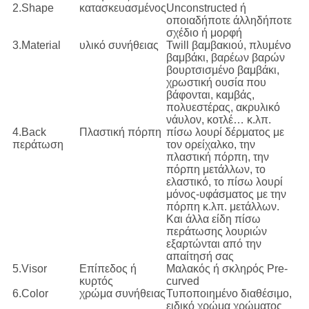
2.Shape
κατασκευασμένος
Unconstructed ή
οποιαδήποτε άλληδήποτε
σχέδιο ή μορφή
3.Material
υλικό συνήθειας
Twill βαμβακιού, πλυμένο
βαμβάκι, βαρέων βαρών
βουρτσισμένο βαμβάκι,
χρωστική ουσία που
βάφονται, καμβάς,
πολυεστέρας, ακρυλικό
νάυλον, κοτλέ… κ.λπ.
4.Back
Πλαστική πόρπη
πίσω λουρί δέρματος με
περάτωση
τον ορείχαλκο, την
πλαστική πόρπη, την
πόρπη μετάλλων, το
ελαστικό, το πίσω λουρί
μόνος-υφάσματος με την
πόρπη κ.λπ. μετάλλων.
Και άλλα είδη πίσω
περάτωσης λουριών
εξαρτώνται από την
απαίτησή σας
5.Visor
Επίπεδος ή
Μαλακός ή σκληρός Pre-
κυρτός
curved
6.Color
χρώμα συνήθειας
Τυποποιημένο διαθέσιμο,
ειδικό χρώμα χρώματος