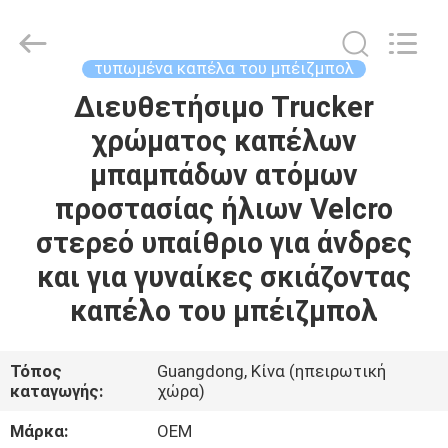
Guangzhou
Ace
Headwear
Manufacturing
Co.,
τυπωμένα καπέλα του μπέιζμπολ
Ltd..
All
Rights
Διευθετήσιμο Trucker
ΣΠΊΤΙ
Reserved.
χρώματος καπέλων
ΠΡΟΪΌΝΤΑ
μπαμπάδων ατόμων
προστασίας ήλιων Velcro
ΠΕΡΊΠΟΥ
στερεό υπαίθριο για άνδρες
ΕΜΕΊΣ
και για γυναίκες σκιάζοντας
καπέλο του μπέιζμπολ
ΓΎΡΟΣ
ΕΡΓΟΣΤΑΣΊΩΝ
Τόπος
Guangdong, Κίνα (ηπειρωτική
καταγωγής:
χώρα)
ΠΟΙΟΤΙΚΌΣ
Μάρκα:
OEM