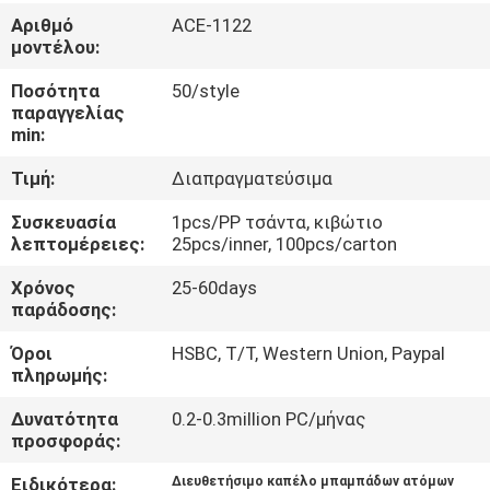
ΈΛΕΓΧΟΣ
Αριθμό
ACE-1122
μοντέλου:
ΜΑΣ
Ποσότητα
50/style
παραγγελίας
ΕΛΆΤΕ
min:
ΣΕ
Τιμή:
Διαπραγματεύσιμα
ΕΠΑΦΉ
Συσκευασία
1pcs/PP τσάντα, κιβώτιο
ΜΕ
λεπτομέρειες:
25pcs/inner, 100pcs/carton
Χρόνος
25-60days
ΕΙΔΉΣΕΙΣ
παράδοσης:
Όροι
HSBC, T/T, Western Union, Paypal
ΠΕΡΙΠΤΏΣΕΙΣ
πληρωμής:
Δυνατότητα
0.2-0.3million PC/μήνας
SITEMAP
προσφοράς:
Ειδικότερα:
Διευθετήσιμο καπέλο μπαμπάδων ατόμων