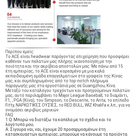
Περίπου εμείς:
Το ACE είναι headwear παράγοντας επιχείρηση που προσφέρει
καθέναν των πελατών μας πλήρης ικανοποίηση με την
ποιότητα και την ακρίβεια αποστολών μας. Με πάνω από 15
έτη εμπειρίας, το ACE είναι κορεσμένο με μια καλά
εκπαιδευμένη ομάδα επαγγελματιών στο γραφείο της Κίνας
μας, και συμπληρωμένος από το top-notch πλήρωμα
παραγωγής μας στα εργοστάσιά μας σε Guangzhou, Κίνα.
Μεταξύ του καταλόγου τρεχόντων και προηγούμενων πελατών
μας, αυτό περιλαμβάνει το Major League Baseball, το διαμάντι,
F1, , PGA (Κίνα), του Simpson, το Descente, το Anta, το επίπεδο
Fitty, ΝΑΡΚΩΤΙΚΈΣ ΟΥΣΊΕΣ, το RED BULL, WIZ Khalifa κ.λπ., για να
ονομάσει ακριβώς μερικών
FAQ
1.Q: Μπορώ να διατάξω τα καπέλα με το σχέδιο και το 
λογότυπό μου;
Α: Σίγουρα ναι, ναι, έχουμε 20 προσαρμοσμένων έτη 
κατασκευαστών εμπειρίας, μπορούμε να κάνουμε τα προϊόντα 