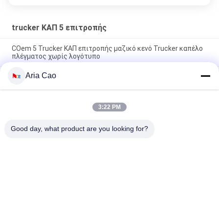
trucker ΚΑΠ 5 επιτροπής
COem 5 Trucker ΚΑΠ επιτροπής μαζικό κενό Trucker καπέλο
πλέγματος χωρίς λογότυπο
Aria Cao
Ο υπαίθριος αθλητισμός Tyle 5 Trucker ΚΑΠ επιτροπής/
επίπεδο χιπ χοπ καλύπτει Eco φιλικό
Τα ενήλικα παιδιά κάμπτουν το χείλο 5 Trucker ΚΑΠ
3:22 PM
διευθετήσιμο Gorras επιτροπής καπέλο γείσων πλέγματος
κενό
Good day, what product are you looking for?
Λαϊκή κατηγορία
Όλα
Τυπωμένα Καπέλα 
Κεντημένα Καπέλα 
Του Μπέιζμπολ
Του Μπέιζμπολ
5 Καπέλο Του 
Trucker ΚΑΠ 5 
Μπέιζμπολ 
Επιτροπής