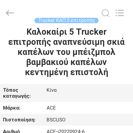
Guangzhou
Ace
Headwear
Manufacturing
Co.,
Trucker ΚΑΠ 5 επιτροπής
Ltd..
All
Rights
Καλοκαίρι 5 Trucker
ΣΠΊΤΙ
Reserved.
επιτροπής αναπνεύσιμη σκιά
ΠΡΟΪΌΝΤΑ
καπέλων του μπέιζμπολ
βαμβακιού καπέλων
ΠΕΡΊΠΟΥ
κεντημένη επιστολή
ΕΜΕΊΣ
Τόπος
Κίνα
καταγωγής:
ΓΎΡΟΣ
ΕΡΓΟΣΤΑΣΊΩΝ
Μάρκα:
ACE
Πιστοποίηση:
BSCI,ISO
ΠΟΙΟΤΙΚΌΣ
Αριθμό
ACE-j20220924-6