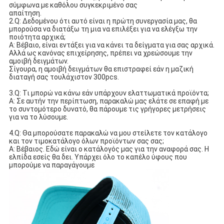
σύμφωνα με καθόλου συγκεκριμένο σας
απαίτηση.
2.Q: Δεδομένου ότι αυτό είναι η πρώτη συνεργασία μας, θα 
μπορούσα να διατάξω τη μια να επιλέξει για να ελέγξω την 
ποιότητα αρχικά;
Α: Βέβαιο, είναι εντάξει για να κάνει τα δείγματα για σας αρχικά. 
Αλλά ως κανόνας επιχείρησης, πρέπει να χρεώσουμε την 
αμοιβή δειγμάτων.
Σίγουρα, η αμοιβή δειγμάτων θα επιστραφεί εάν η μαζική 
διαταγή σας τουλάχιστον 300pcs.
3.Q: Τι μπορώ να κάνω εάν υπάρχουν ελαττωματικά προϊόντα;
Α: Σε αυτήν την περίπτωση, παρακαλώ μας ελάτε σε επαφή με 
το συντομότερο δυνατό, θα πάρουμε τις γρήγορες μετρήσεις 
για να το λύσουμε.
4.Q: Θα μπορούσατε παρακαλώ να μου στείλετε τον κατάλογο 
και τον τιμοκατάλογο όλων προϊόντων σας σας;
Α: Βέβαιος. Εδώ είναι ο κατάλογός μας για την αναφορά σας. Η 
ελπίδα εσείς θα δει. Υπάρχει όλο το καπέλο ύφους που 
μπορούμε να παραγάγουμε