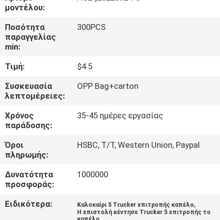
ΈΛΕΓΧΟΣ
μοντέλου:
Ποσότητα
300PCS
ΜΑΣ
παραγγελίας
min:
ΕΛΆΤΕ
Τιμή:
$4.5
ΣΕ
ΕΠΑΦΉ
Συσκευασία
OPP Bag+carton
λεπτομέρειες:
ΜΕ
Χρόνος
35-45 ημέρες εργασίας
παράδοσης:
ΕΙΔΉΣΕΙΣ
Όροι
HSBC, T/T, Western Union, Paypal
πληρωμής:
ΠΕΡΙΠΤΏΣΕΙΣ
Δυνατότητα
1000000
προσφοράς:
SITEMAP
Ειδικότερα:
,
Καλοκαίρι 5 Trucker επιτροπής καπέλο
Η επιστολή κέντησε Trucker 5 επιτροπής το
καπέλο