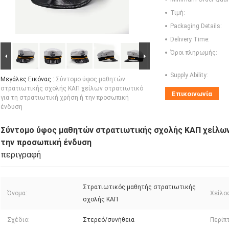
Τιμή:
Packaging Details:
Delivery Time:
Όροι πληρωμής:
Supply Ability:
Μεγάλες Εικόνας :
Σύντομο ύφος μαθητών
στρατιωτικής σχολής ΚΑΠ χείλων στρατιωτικό
Επικοινωνία
για τη στρατιωτική χρήση ή την προσωπική
ένδυση
Σύντομο ύφος μαθητών στρατιωτικής σχολής ΚΑΠ χείλων
την προσωπική ένδυση
περιγραφή
Στρατιωτικός μαθητής στρατιωτικής
Όνομα:
Χείλος
σχολής ΚΑΠ
Σχέδιο:
Στερεό/συνήθεια
Περίπ