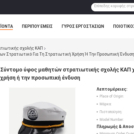
ΪΌΝΤΑ
ΠΕΡΊΠΟΥ ΕΜΕΊΣ
ΓΎΡΟΣ ΕΡΓΟΣΤΑΣΊΩΝ
ΠΟΙΟΤΙΚΌ
ατιωτικής σχολής ΚΑΠ
ν Στρατιωτικό Για Τη Στρατιωτική Χρήση Ή Την Προσωπική Ένδυσ
Σύντομο ύφος μαθητών στρατιωτικής σχολής ΚΑΠ χ
χρήση ή την προσωπική ένδυση
Λεπτομέρειες:
Place of Origin:
Μάρκα:
Πιστοποίηση:
Model Number:
Πληρωμής & Αποσ
Minimum Order Quant