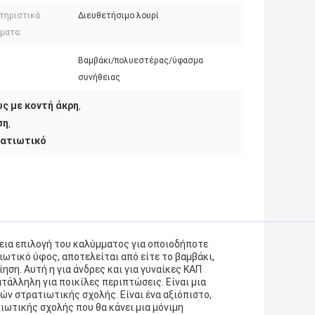
τηριστικά
Διευθετήσιμο λουρί
ματα:
Βαμβάκι/πολυεστέρας/ύφασμα
συνήθειας
ς με κοντή άκρη
,
ση
,
ρατιωτικό
εια επιλογή του καλύμματος για οποιοδήποτε
ωτικό ύφος, αποτελείται από είτε το βαμβάκι,
ηση. Αυτή η για άνδρες και για γυναίκες ΚΑΠ
τάλληλη για ποικίλες περιπτώσεις. Είναι μια
ν στρατιωτικής σχολής. Είναι ένα αξιόπιστο,
ιωτικής σχολής που θα κάνει μια μόνιμη