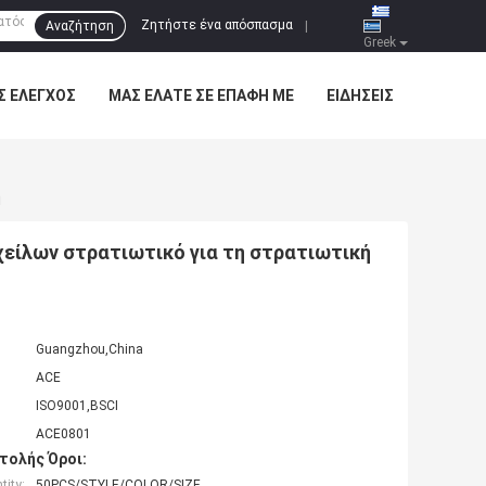
Ζητήστε ένα απόσπασμα
Αναζήτηση
|
Greek
Σ ΈΛΕΓΧΟΣ
ΜΑΣ ΕΛΆΤΕ ΣΕ ΕΠΑΦΉ ΜΕ
ΕΙΔΉΣΕΙΣ
η
είλων στρατιωτικό για τη στρατιωτική
Guangzhou,China
ACE
ISO9001,BSCI
ACE0801
τολής Όροι:
ity:
50PCS/STYLE/COLOR/SIZE