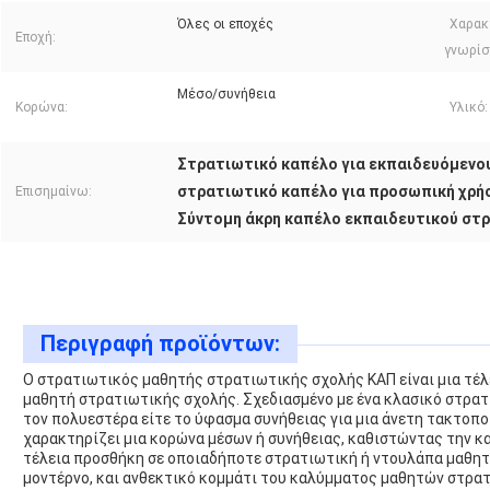
Όλες οι εποχές
Χαρακ
Εποχή:
γνωρίσ
Μέσο/συνήθεια
Κορώνα:
Υλικό:
Στρατιωτικό καπέλο για εκπαιδευόμενου
στρατιωτικό καπέλο για προσωπική χρή
Επισημαίνω:
Σύντομη άκρη καπέλο εκπαιδευτικού στ
Περιγραφή προϊόντων:
Ο στρατιωτικός μαθητής στρατιωτικής σχολής ΚΑΠ είναι μια τέλ
μαθητή στρατιωτικής σχολής. Σχεδιασμένο με ένα κλασικό στρατι
τον πολυεστέρα είτε το ύφασμα συνήθειας για μια άνετη τακτοποί
χαρακτηρίζει μια κορώνα μέσων ή συνήθειας, καθιστώντας την κα
τέλεια προσθήκη σε οποιαδήποτε στρατιωτική ή ντουλάπα μαθητώ
μοντέρνο, και ανθεκτικό κομμάτι του καλύμματος μαθητών στρατ