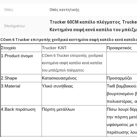
Οπές:
Οπές κεντητικής
Trucker 60CM καπέλο πλέγματος
Trucke
,
Επισημαίνω:
Κεντημένα σαφή κενά καπέλα του μπέιζ
COem 6 Trucker επιτροπής χονδρικά κεντημένα σαφή καπέλο κενά καπέ
Στοιχείο
Trucker ΚΑΠ
Προαιρετικός
1.Product όνομα
COem 6 Trucker επιτροπής χονδρικά
κεντημένα σαφή καπέλο κενά καπέλα
του μπέιζμπολ πλέγματος
2.Shape
Κατασκευασμένος
Προσαρμόζει
3.Material
Υλικό συνήθειας
Twill βαμβακιο
βουρτσισμένο β
πολυεστέρας, α
4.Back περάτωση
Πόρπη μετάλλων
Πίσω λουρί δέρ
την πόρπη μετά
υφάσματος με τ
περάτωσης λου