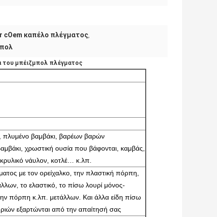
r cOem καπέλο πλέγματος
,
μπολ
λα του μπέιζμπολ πλέγματος
ύ, πλυμένο βαμβάκι, βαρέων βαρών
αμβάκι, χρωστική ουσία που βάφονται, καμβάς,
κρυλικό νάυλον, κοτλέ… κ.λπ.
ματος με τον ορείχαλκο, την πλαστική πόρπη,
λλων, το ελαστικό, το πίσω λουρί μόνος-
ην πόρπη κ.λπ. μετάλλων. Και άλλα είδη πίσω
ριών εξαρτώνται από την απαίτησή σας