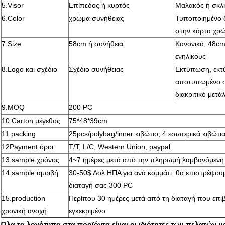
5.Visor
Επίπεδος ή κυρτός
Μαλακός ή σκλ
6.Color
χρώμα συνήθειας
Τυποποιημένο δ
στην κάρτα χρ
7.Size
58cm ή συνήθεια
Κανονικά, 48cm
ενηλίκους
8.Logo και σχέδιο
Σχέδιο συνήθειας
Εκτύπωση, εκτ
αποτυπωμένο σε
διακριτικό μετά
9.MOQ
200 PC
10.Carton μέγεθος
75*48*39cm
11.packing
25pcs/polybag/inner κιβώτιο, 4 εσωτερικά κιβώτι
12Payment όροι
T/T, L/C, Western Union, paypal
13.sample χρόνος
4~7 ημέρες μετά από την πληρωμή λαμβανόμενη κ
14.sample αμοιβή
30-50$ Δολ ΗΠΑ για ανά κομμάτι. θα επιστρέψουμ
διαταγή σας 300 PC
15.production
Περίπου 30 ημέρες μετά από τη διαταγή που επι
χρονική ανοχή
εγκεκριμένο
Όλα τα λογότυπα στα προϊόντα είναι οι ιδιότητες των πελατών μα