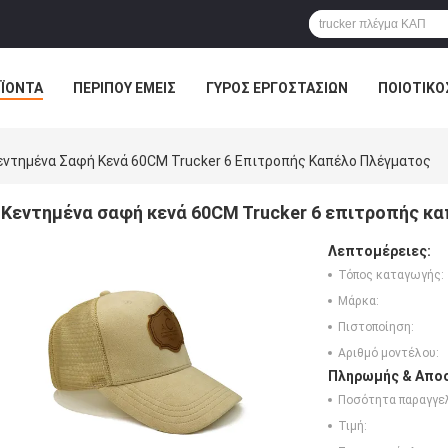
ΪΌΝΤΑ
ΠΕΡΊΠΟΥ ΕΜΕΊΣ
ΓΎΡΟΣ ΕΡΓΟΣΤΑΣΊΩΝ
ΠΟΙΟΤΙΚΌ
εντημένα Σαφή Κενά 60CM Trucker 6 Επιτροπής Καπέλο Πλέγματος
Κεντημένα σαφή κενά 60CM Trucker 6 επιτροπής κ
Λεπτομέρειες:
Τόπος καταγωγής:
Μάρκα:
Πιστοποίηση:
Αριθμό μοντέλου:
Πληρωμής & Αποσ
Ποσότητα παραγγελ
Τιμή: