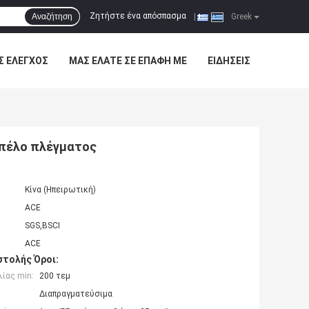
Ζητήστε ένα απόσπασμα
Αναζήτηση
|
Greek
Σ ΈΛΕΓΧΟΣ
ΜΑΣ ΕΛΆΤΕ ΣΕ ΕΠΑΦΉ ΜΕ
ΕΙΔΉΣΕΙΣ
απέλο πλέγματος
Κίνα (Ηπειρωτική)
ACE
SGS,BSCI
ACE
τολής Όροι:
ίας min:
200 τεμ
Διαπραγματεύσιμα