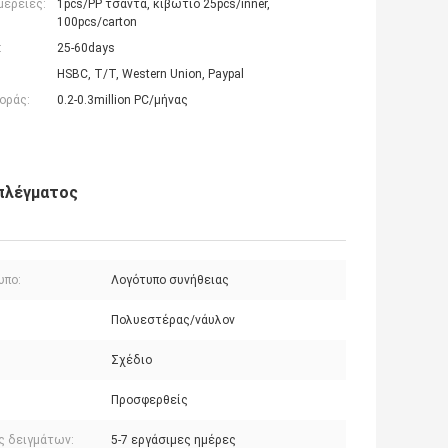
μέρειες:
1pcs/PP τσάντα, κιβώτιο 25pcs/inner,
100pcs/carton
:
25-60days
HSBC, T/T, Western Union, Paypal
οράς:
0.2-0.3million PC/μήνας
 πλέγματος
υπο:
Λογότυπο συνήθειας
Πολυεστέρας/νάυλον
Σχέδιο
Προσφερθείς
ς δειγμάτων:
5-7 εργάσιμες ημέρες