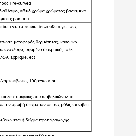
ηρός Pre-curved
ιαθέσιμο, ειδικό χρώμα χρώματος βασισμένο
ώματος pantone
55cm για τα παιδιά, 56cm60cm για τους
ύπωση μεταφοράς θερμότητας, κανονικό
 ανάγλυφο, υφαμένο διακριτικό, τσέκι,
λλων, appliqué, ect
α/χαρτοκιβώτιο, 100pcs/carton
αι λεπτομέρειες που επιβεβαιώνονται
ε την αμοιβή δειγμάτων σε σας μόλις υπερβεί η
βεβαιώνεται ή δείγμα προπαραγωγής
ς, αυτοί είναι ακριβώς για