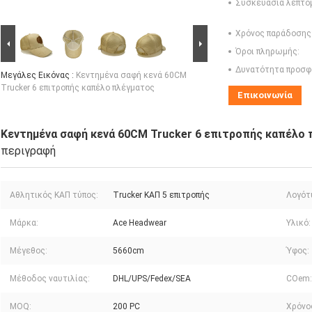
Συσκευασία λεπτο
Χρόνος παράδοσης
Όροι πληρωμής:
Δυνατότητα προσφ
Μεγάλες Εικόνας :
Κεντημένα σαφή κενά 60CM
Trucker 6 επιτροπής καπέλο πλέγματος
Επικοινωνία
Κεντημένα σαφή κενά 60CM Trucker 6 επιτροπής καπέλο
περιγραφή
Αθλητικός ΚΑΠ τύπος:
Trucker ΚΑΠ 5 επιτροπής
Λογότ
Μάρκα:
Ace Headwear
Υλικό:
Μέγεθος:
5660cm
Ύφος:
Μέθοδος ναυτιλίας:
DHL/UPS/Fedex/SEA
COem:
MOQ:
200 PC
Χρόνο