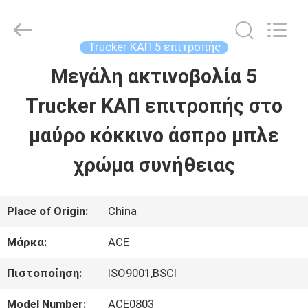
Guangzhou
Ace
Headwear
Manufacturing
Trucker ΚΑΠ 5 επιτροπής
Co.,
Ltd..
Μεγάλη ακτινοβολία 5
ΣΠΊΤΙ
All
Rights
Reserved.
Trucker ΚΑΠ επιτροπής στο
ΠΡΟΪΌΝΤΑ
μαύρο κόκκινο άσπρο μπλε
χρώμα συνήθειας
ΠΕΡΊΠΟΥ
ΕΜΕΊΣ
Place of Origin:
China
Μάρκα:
ACE
ΓΎΡΟΣ
Πιστοποίηση:
ISO9001,BSCI
ΕΡΓΟΣΤΑΣΊΩΝ
Model Number:
ACE0803