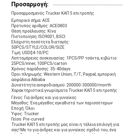
Προσαρμογή:
Προσαρμοσμενός Trucker ΚΑΠ 5 επιτροπής
Εμπορικό σήμα: ACE
Πρότυπος αριθμός: ACE0803
Θέση προέλευσης: Κίνα
Πιστοποίηση: ISO9001, BSCI
Ελάχιστη ποσότητα διαταγής:
50PCS/STYLE/COLOR/SIZE
Τιμή: USD$4-10/PC
Λεπτομέρειες συσκευασίας: 1PCS/PP τσάντα, κιβώτιο
25PCS/inner, 100PCS/carton
Χρόνος παράδοσης: 35-40days
Όροι πληρωμής: Western Union, T/T, Paypal, εμπορική
ασφάλεια Alibaba
Δυνατότητα ανεφοδιασμού: 200000-300000/month
Χαρακτηριστικά γνωρίσματα Trucker ΚΑΠ 5 επιτροπής
Γένος: Για άνδρες και για γυναίκες
Μέγεθος: Ένα μέγεθος εγκαθιστά των περισσότερων
Εποχή: Όλοι
Ύφος: Trucker
Γείσο: Pre-curved
Trucker ΚΑΠ 5 επιτροπής μας είναι η τέλεια επιλογή για
σας! Με το για άνδρες και για γυναίκες σχέδιό του, ένα