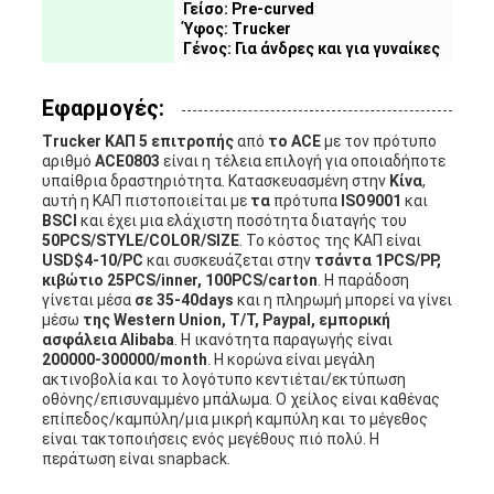
Γείσο: Pre-curved
Ύφος: Trucker
Γένος: Για άνδρες και για γυναίκες
Εφαρμογές:
Trucker ΚΑΠ 5 επιτροπής
από
το ACE
με τον πρότυπο
αριθμό
ACE0803
είναι η τέλεια επιλογή για οποιαδήποτε
υπαίθρια δραστηριότητα. Κατασκευασμένη στην
Κίνα
,
αυτή η ΚΑΠ πιστοποιείται με
τα
πρότυπα
ISO9001
και
BSCI
και έχει μια ελάχιστη ποσότητα διαταγής του
50PCS/STYLE/COLOR/SIZE
. Το κόστος της ΚΑΠ είναι
USD$4-10/PC
και συσκευάζεται στην
τσάντα 1PCS/PP,
κιβώτιο 25PCS/inner, 100PCS/carton
. Η παράδοση
γίνεται μέσα
σε 35-40days
και η πληρωμή μπορεί να γίνει
μέσω
της Western Union, T/T, Paypal, εμπορική
ασφάλεια Alibaba
. Η ικανότητα παραγωγής είναι
200000-300000/month
. Η κορώνα είναι μεγάλη
ακτινοβολία και το λογότυπο κεντιέται/εκτύπωση
οθόνης/επισυναμμένο μπάλωμα. Ο χείλος είναι καθένας
επίπεδος/καμπύλη/μια μικρή καμπύλη και το μέγεθος
είναι τακτοποιήσεις ενός μεγέθους πιό πολύ. Η
περάτωση είναι snapback.