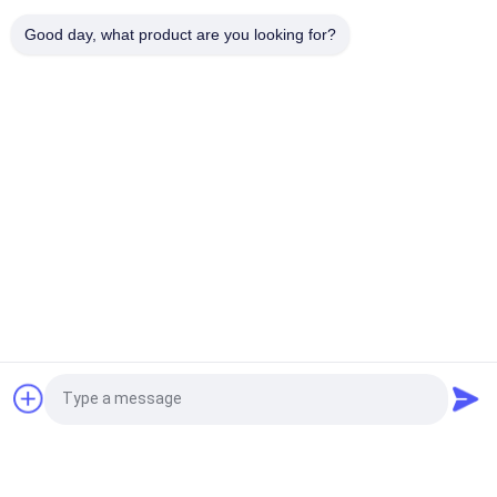
Τα ενήλικα παιδιά κάμπτουν το χείλο 5 Trucker ΚΑΠ
διευθετήσιμο Gorras επιτροπής καπέλο γείσων πλέγματος
Good day, what product are you looking for?
κενό
Λαϊκή κατηγορία
Όλα
Τυπωμένα Καπέλα 
Κεντημένα Καπέλα 
Του Μπέιζμπολ
Του Μπέιζμπολ
5 Καπέλο Του 
Trucker ΚΑΠ 5 
Μπέιζμπολ 
Επιτροπής
Επιτροπής
Επίπεδα Καπέλα 
Διευθετήσιμα 
Snapback Χείλων
Καπέλα Γκολφ
Καπέλα Αθλητικών 
Καπέλο Κάδων 
Αίτηση κράτησης
Μπαμπάδων
Ψαράδων