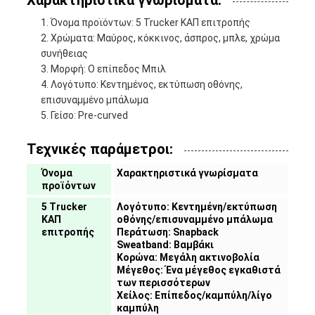
Χαρακτηριστικά γνωρίσματα:
Όνομα προϊόντων: 5 Trucker ΚΑΠ επιτροπής
Χρώματα: Μαύρος, κόκκινος, άσπρος, μπλε, χρώμα
συνήθειας
Μορφή: Ο επίπεδος Μπιλ
Λογότυπο: Κεντημένος, εκτύπωση οθόνης,
επισυναμμένο μπάλωμα
Γείσο: Pre-curved
Τεχνικές παράμετροι:
Όνομα
Χαρακτηριστικά γνωρίσματα
προϊόντων
5 Trucker
Λογότυπο: Κεντημένη/εκτύπωση
ΚΑΠ
οθόνης/επισυναμμένο μπάλωμα
επιτροπής
Περάτωση: Snapback
Sweatband: Βαμβάκι
Κορώνα: Μεγάλη ακτινοβολία
Μέγεθος: Ένα μέγεθος εγκαθιστά
των περισσότερων
Χείλος: Επίπεδος/καμπύλη/λίγο
καμπύλη