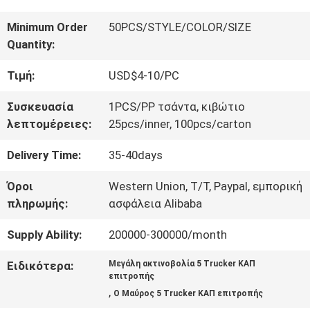
ΠΟΙΟΤΙΚΌΣ
Minimum Order
50PCS/STYLE/COLOR/SIZE
Quantity:
ΈΛΕΓΧΟΣ
Τιμή:
USD$4-10/PC
ΜΑΣ
Συσκευασία
1PCS/PP τσάντα, κιβώτιο
λεπτομέρειες:
25pcs/inner, 100pcs/carton
ΕΛΆΤΕ
Delivery Time:
35-40days
ΣΕ
Όροι
Western Union, T/T, Paypal, εμπορική
ΕΠΑΦΉ
πληρωμής:
ασφάλεια Alibaba
ΜΕ
Supply Ability:
200000-300000/month
Ειδικότερα:
Μεγάλη ακτινοβολία 5 Trucker ΚΑΠ
ΕΙΔΉΣΕΙΣ
επιτροπής
,
Ο Μαύρος 5 Trucker ΚΑΠ επιτροπής