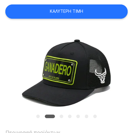
ΠΕΡΙΠΤΏΣΕΙΣ
ΚΑΛΎΤΕΡΗ ΤΙΜΉ
SITEMAP
PRIVACY
POLICY
Περιγραφή προϊόντων