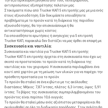
την εξατομικευμένη βοήθεια από τους πεπειραμένους
αντιπροσώπους εξυπηρέτησης πελατών μας.
Στεκόμαστε πίσω από Trucker ΚΑΠ 5 επιτροπής μας με μια ενός
έτους εξουσιοδότηση. Εάν δοκιμάσετε οποιαδήποτε
προβλήματα με το προϊόν κατά τη διάρκεια της περιόδου
εξουσιοδότησης, θα την επισκευάσουμε ή θα
αντικαταστήσουμε χωρίς κόστος.
Για οποιεσδήποτε ερωτήσεις ή ανησυχίες για 5 επιτροπή
Trucker ΚΑΠ, παρακαλώ δεν διστάζει να μας έρθει σε επαφή με.
Συσκευασία και ναυτιλία:
Συσκευασία και ναυτιλία για Trucker ΚΑΠ 5 επιτροπής
Trucker ΚΑΠ 5 επιτροπής έρχεται στη συσκευασία που έχει ως
σκοπό να προστατεύσει το προϊόν κατά τη διάρκεια της
ναυτιλίας και του χειρισμού. Η συσκευασία περιλαμβάνει ένα
κουτί από χαρτόνι με τη μείωση των υλικών για να παρέχει την
πρόσθετη προστασία για το προϊόν.
Το προϊόν θα σταλεί σε ένα κιβώτιο με τις ακόλουθες
διαστάσεις: Μήκος: 7,87 ίντσες, πλάτος: 6,3 ίντσες, ύψος: 5,91
ίντσες. Το βάρος της συσκευασίας συμπεριλαμβανομένου του
προϊόντος είναι περίπου 10,6 ουγγιές.
Το προϊόν θα σταλεί μέσω ενός αξιόπιστου μεταφορέα και θα
ακολουθηθεί σε όλη τη διαδικασία παράδοσης. Στον πελάτη θα