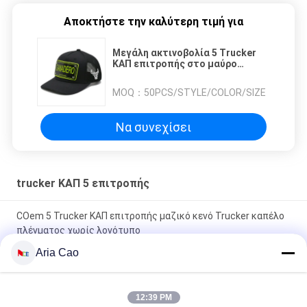
Αποκτήστε την καλύτερη τιμή για
Μεγάλη ακτινοβολία 5 Trucker
ΚΑΠ επιτροπής στο μαύρο
κόκκινο άσπρο μπλε χρώμα
συνήθειας
MOQ：
50PCS/STYLE/COLOR/SIZE
Να συνεχίσει
trucker ΚΑΠ 5 επιτροπής
COem 5 Trucker ΚΑΠ επιτροπής μαζικό κενό Trucker καπέλο
πλέγματος χωρίς λογότυπο
Aria Cao
Ο υπαίθριος αθλητισμός Tyle 5 Trucker ΚΑΠ επιτροπής/
επίπεδο χιπ χοπ καλύπτει Eco φιλικό
12:39 PM