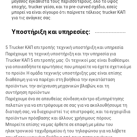
μέγεθος εγκαθιστά τους περισσότερους, όλο το ύφος
εποχής, trucker γείσο, και το pre-curved σχέδιο, εσείς
μπορεί να είναι σίγουρο ότι παίρνετε τέλειος trucker ΚΑΠ
για τις ανάγκες σας.
Υποστήριξη και υπηρεσίες:
5 Trucker ΚΑΠ επιτροπής τεχνική υποστήριξη και υπηρεσία
Παρέχουμε τη τεχνική υποστήριξη και την υπηρεσία για
Trucker ΚΑΠ 5 επιτροπής μας. Οι τεχνικοί μας είναι διαθέσιμοι
για οποιεσδήποτε ερωτήσεις που μπορείτε να έχετε σχετικά με
το προϊόν. Η ομάδα τεχνικής υποστήριξης μας είναι επίσης
διαθέσιμη για να παρέχει στη βοήθεια την εγκατάσταση
προϊόντων, την ανίχνευση μηχανικών βλαβών, και τη
συντήρηση προϊόντων.
Παρέχουμε ένα σε απευθείας σύνδεση κέντρο εξυπηρέτησης
πελατών για να επιτρέψουμε σε σας για να ακολουθήσουμε τη
διαταγή σας, να διαχειριστεί τις επιστροφές, και τα εγχειρίδια
προϊόντων πρόσβασης και άλλους χρήσιμους πόρους.
Μπορείτε επίσης να μας έρθετε σε επαφή με μέσω του
ηλεκτρονικού ταχυδρομείου ή του τηλεφώνου για να λάβετε