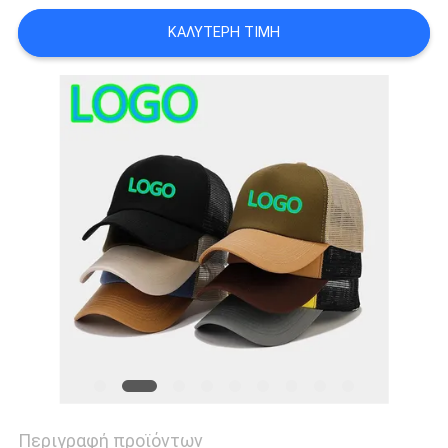
ΠΕΡΙΠΤΏΣΕΙΣ
ΚΑΛΎΤΕΡΗ ΤΙΜΉ
SITEMAP
PRIVACY
POLICY
Περιγραφή προϊόντων