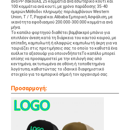
ανά PP σακούλα, 25 κομμάτια ανά εσωτερικό κουτί και
100 κομμάτια ανά κουτί, με χρόνο παράδοσης 35-40
ημερών.Μέθοδοι πληρωμής περιλαμβάνουν Western
Union, T / T, Paypal και Alibaba Εμπορική Ασφάλιση, με
ικανότητα εφοδιασμού 200.000-300.000 κομμάτια ανά
μήνα.
Το καπέλο φορτηγού διαθέτει βαμβακερό μπάνιο για
επιπλέον άνεση κατά τη διάρκεια του καυτού καιρού, με
επίπεδη, καμπυλωτή ή ελαφρώς καμπυλωτή άκρη για να
ταιριάζει στις προτιμήσεις σας.το οποίο το καθιστά ένα
ευέλικτο αξεσουάρ για οποιονδήποτεΤο καπέλο μπορεί
επίσης να προσαρμοστεί με την επιλογή σας από
κεντημένα, εκτυπωμένα σε οθόνη ή τοποθετημένα
λογότυπα, καθιστώντας το ιδανικό διαφημιστικό
στοιχείο για το εμπορικό σήμα ή τον οργανισμό σας.
Προσαρμογή: