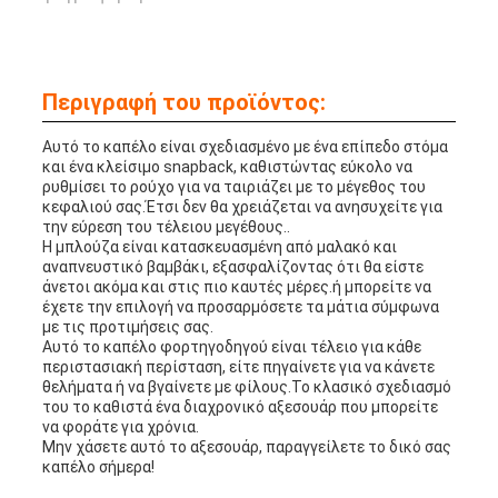
Περιγραφή του προϊόντος:
Αυτό το καπέλο είναι σχεδιασμένο με ένα επίπεδο στόμα
και ένα κλείσιμο snapback, καθιστώντας εύκολο να
ρυθμίσει το ρούχο για να ταιριάζει με το μέγεθος του
κεφαλιού σας.Έτσι δεν θα χρειάζεται να ανησυχείτε για
την εύρεση του τέλειου μεγέθους..
Η μπλούζα είναι κατασκευασμένη από μαλακό και
αναπνευστικό βαμβάκι, εξασφαλίζοντας ότι θα είστε
άνετοι ακόμα και στις πιο καυτές μέρες.ή μπορείτε να
έχετε την επιλογή να προσαρμόσετε τα μάτια σύμφωνα
με τις προτιμήσεις σας.
Αυτό το καπέλο φορτηγοδηγού είναι τέλειο για κάθε
περιστασιακή περίσταση, είτε πηγαίνετε για να κάνετε
θελήματα ή να βγαίνετε με φίλους.Το κλασικό σχεδιασμό
του το καθιστά ένα διαχρονικό αξεσουάρ που μπορείτε
να φοράτε για χρόνια.
Μην χάσετε αυτό το αξεσουάρ, παραγγείλετε το δικό σας
καπέλο σήμερα!