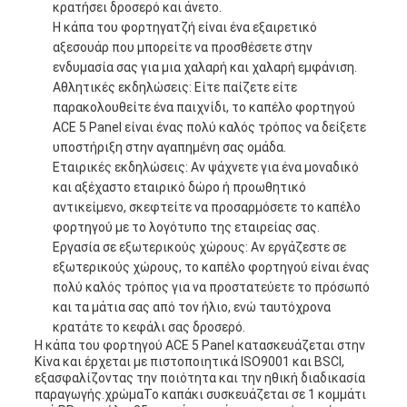
κρατήσει δροσερό και άνετο.
Η κάπα του φορτηγατζή είναι ένα εξαιρετικό
αξεσουάρ που μπορείτε να προσθέσετε στην
ενδυμασία σας για μια χαλαρή και χαλαρή εμφάνιση.
Αθλητικές εκδηλώσεις: Είτε παίζετε είτε
παρακολουθείτε ένα παιχνίδι, το καπέλο φορτηγού
ACE 5 Panel είναι ένας πολύ καλός τρόπος να δείξετε
υποστήριξη στην αγαπημένη σας ομάδα.
Εταιρικές εκδηλώσεις: Αν ψάχνετε για ένα μοναδικό
και αξέχαστο εταιρικό δώρο ή προωθητικό
αντικείμενο, σκεφτείτε να προσαρμόσετε το καπέλο
φορτηγού με το λογότυπο της εταιρείας σας.
Εργασία σε εξωτερικούς χώρους: Αν εργάζεστε σε
εξωτερικούς χώρους, το καπέλο φορτηγού είναι ένας
πολύ καλός τρόπος για να προστατεύετε το πρόσωπό
και τα μάτια σας από τον ήλιο, ενώ ταυτόχρονα
κρατάτε το κεφάλι σας δροσερό.
Η κάπα του φορτηγού ACE 5 Panel κατασκευάζεται στην
Κίνα και έρχεται με πιστοποιητικά ISO9001 και BSCI,
εξασφαλίζοντας την ποιότητα και την ηθική διαδικασία
παραγωγής.χρώμαΤο καπάκι συσκευάζεται σε 1 κομμάτι