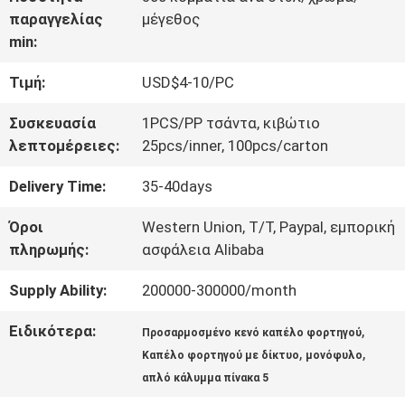
παραγγελίας
μέγεθος
ΠΟΙΟΤΙΚΌΣ
min:
ΈΛΕΓΧΟΣ
Τιμή:
USD$4-10/PC
Συσκευασία
1PCS/PP τσάντα, κιβώτιο
ΜΑΣ
λεπτομέρειες:
25pcs/inner, 100pcs/carton
ΕΛΆΤΕ
Delivery Time:
35-40days
ΣΕ
Όροι
Western Union, T/T, Paypal, εμπορική
πληρωμής:
ασφάλεια Alibaba
ΕΠΑΦΉ
ΜΕ
Supply Ability:
200000-300000/month
Ειδικότερα:
,
Προσαρμοσμένο κενό καπέλο φορτηγού
,
,
ΕΙΔΉΣΕΙΣ
Καπέλο φορτηγού με δίκτυο
μονόφυλο
απλό κάλυμμα πίνακα 5