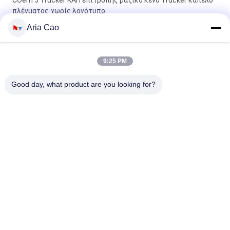
COem 5 Trucker ΚΑΠ επιτροπής μαζικό κενό Trucker καπέλο
πλέγματος χωρίς λογότυπο
Aria Cao
Ο υπαίθριος αθλητισμός Tyle 5 Trucker ΚΑΠ επιτροπής/
επίπεδο χιπ χοπ καλύπτει Eco φιλικό
9:25 PM
Τα ενήλικα παιδιά κάμπτουν το χείλο 5 Trucker ΚΑΠ
διευθετήσιμο Gorras επιτροπής καπέλο γείσων πλέγματος
Good day, what product are you looking for?
κενό
Λαϊκή κατηγορία
Όλα
Τυπωμένα Καπέλα 
Κεντημένα Καπέλα 
Του Μπέιζμπολ
Του Μπέιζμπολ
5 Καπέλο Του 
Trucker ΚΑΠ 5 
Μπέιζμπολ 
Επιτροπής
Επιτροπής
Επίπεδα Καπέλα 
Διευθετήσιμα 