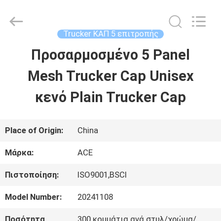
Guangzhou
Ace
Headwear
Manufacturing
Trucker ΚΑΠ 5 επιτροπής
Co.,
Ltd..
Προσαρμοσμένο 5 Panel
ΣΠΊΤΙ
All
Rights
Reserved.
Mesh Trucker Cap Unisex
ΠΡΟΪΌΝΤΑ
κενό Plain Trucker Cap
ΠΕΡΊΠΟΥ
Place of Origin:
China
ΕΜΕΊΣ
Μάρκα:
ACE
Πιστοποίηση:
ISO9001,BSCI
ΓΎΡΟΣ
Model Number:
20241108
ΕΡΓΟΣΤΑΣΊΩΝ
Ποσότητα
300 κομμάτια ανά στυλ/χρώμα/