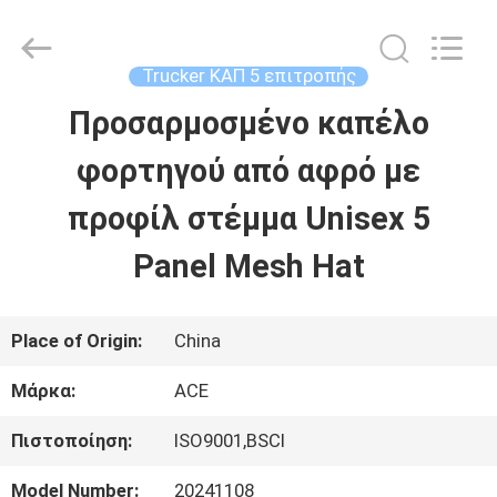
Guangzhou
Ace
Headwear
Manufacturing
Trucker ΚΑΠ 5 επιτροπής
Co.,
Ltd..
Προσαρμοσμένο καπέλο
ΣΠΊΤΙ
All
Rights
Reserved.
φορτηγού από αφρό με
ΠΡΟΪΌΝΤΑ
προφίλ στέμμα Unisex 5
Panel Mesh Hat
ΠΕΡΊΠΟΥ
ΕΜΕΊΣ
Place of Origin:
China
Μάρκα:
ACE
ΓΎΡΟΣ
Πιστοποίηση:
ISO9001,BSCI
ΕΡΓΟΣΤΑΣΊΩΝ
Model Number:
20241108