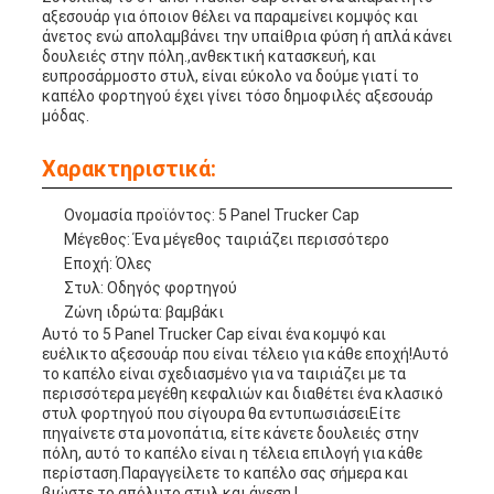
αξεσουάρ για όποιον θέλει να παραμείνει κομψός και
άνετος ενώ απολαμβάνει την υπαίθρια φύση ή απλά κάνει
δουλειές στην πόλη.,ανθεκτική κατασκευή, και
ευπροσάρμοστο στυλ, είναι εύκολο να δούμε γιατί το
καπέλο φορτηγού έχει γίνει τόσο δημοφιλές αξεσουάρ
μόδας.
Χαρακτηριστικά:
Ονομασία προϊόντος: 5 Panel Trucker Cap
Μέγεθος: Ένα μέγεθος ταιριάζει περισσότερο
Εποχή: Όλες
Στυλ: Οδηγός φορτηγού
Ζώνη ιδρώτα: βαμβάκι
Αυτό το 5 Panel Trucker Cap είναι ένα κομψό και
ευέλικτο αξεσουάρ που είναι τέλειο για κάθε εποχή!Αυτό
το καπέλο είναι σχεδιασμένο για να ταιριάζει με τα
περισσότερα μεγέθη κεφαλιών και διαθέτει ένα κλασικό
στυλ φορτηγού που σίγουρα θα εντυπωσιάσειΕίτε
πηγαίνετε στα μονοπάτια, είτε κάνετε δουλειές στην
πόλη, αυτό το καπέλο είναι η τέλεια επιλογή για κάθε
περίσταση.Παραγγείλετε το καπέλο σας σήμερα και
βιώστε το απόλυτο στυλ και άνεση.!