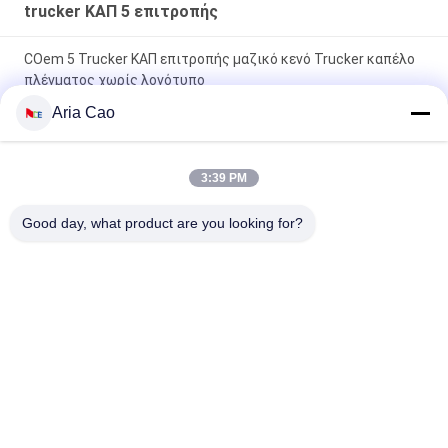
trucker ΚΑΠ 5 επιτροπής
COem 5 Trucker ΚΑΠ επιτροπής μαζικό κενό Trucker καπέλο
πλέγματος χωρίς λογότυπο
Aria Cao
Ο υπαίθριος αθλητισμός Tyle 5 Trucker ΚΑΠ επιτροπής/
επίπεδο χιπ χοπ καλύπτει Eco φιλικό
3:39 PM
Τα ενήλικα παιδιά κάμπτουν το χείλο 5 Trucker ΚΑΠ
διευθετήσιμο Gorras επιτροπής καπέλο γείσων πλέγματος
Good day, what product are you looking for?
κενό
Λαϊκή κατηγορία
Όλα
Τυπωμένα Καπέλα 
Κεντημένα Καπέλα 
Του Μπέιζμπολ
Του Μπέιζμπολ
5 Καπέλο Του 
Trucker ΚΑΠ 5 
Μπέιζμπολ 
Επιτροπής