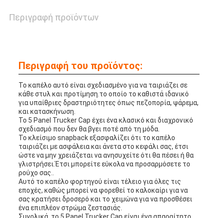
Περιγραφή προϊόντων
Περιγραφή του προϊόντος:
Το καπέλο αυτό είναι σχεδιασμένο για να ταιριάζει σε
κάθε στυλ και προτίμηση.το οποίο το καθιστά ιδανικό
για υπαίθριες δραστηριότητες όπως πεζοπορία, ψάρεμα,
και κατασκήνωση.
Το 5 Panel Trucker Cap έχει ένα κλασικό και διαχρονικό
σχεδιασμό που δεν θα βγει ποτέ από τη μόδα.
Το κλείσιμο snapback εξασφαλίζει ότι το καπέλο
ταιριάζει με ασφάλεια και άνετα στο κεφάλι σας, έτσι
ώστε να μην χρειάζεται να ανησυχείτε ότι θα πέσει ή θα
γλιστρήσει.Έτσι μπορείτε εύκολα να προσαρμόσετε το
ρούχο σας..
Αυτό το καπέλο φορτηγού είναι τέλειο για όλες τις
εποχές, καθώς μπορεί να φορεθεί το καλοκαίρι για να
σας κρατήσει δροσερό και το χειμώνα για να προσθέσει
ένα επιπλέον στρώμα ζεστασιάς.
Συνολικά, το 5 Panel Trucker Cap είναι ένα απαραίτητο