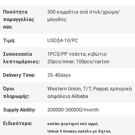
ΠΟΙΟΤΙΚΌΣ
Ποσότητα
300 κομμάτια ανά στυλ/χρώμα/
παραγγελίας
μέγεθος
ΈΛΕΓΧΟΣ
min:
Τιμή:
USD$4-10/PC
ΜΑΣ
Συσκευασία
1PCS/PP τσάντα, κιβώτιο
ΕΛΆΤΕ
λεπτομέρειες:
25pcs/inner, 100pcs/carton
ΣΕ
Delivery Time:
35-40days
ΕΠΑΦΉ
Όροι
Western Union, T/T, Paypal, εμπορική
πληρωμής:
ασφάλεια Alibaba
ΜΕ
Supply Ability:
200000-300000/month
ΕΙΔΉΣΕΙΣ
Ειδικότερα:
,
καπάκι φορτηγού από αφρό
,
Unisex 5 πίνακες καπέλο με δίχτυα