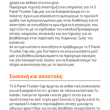
χρήση και έκθεση στα στοιχεία.
Παρέχουμε τεχνική υποστήριξη και υπηρεσίες για το 5
Panel Trucker Cap μας για να διασφαλίσουμε ότι οι
πελάτες έχουν μια απρόσκοπτη εμπειρία με το προϊόν.Η
ομάδα των εμπειρογνωμόνων μας είναι διαθέσιμη για να
απαντήσει σε οποιαδήποτε ερωτήματα ή ανησυχίες που
σχετίζονται με το σχεδιασμό του καπέλουΠροσφέρουμε
επίσης υπηρεσίες επισκευής και συντήρησης για να
βοηθήσουμε στην παράταση της διάρκειας ζωής του
καπακιού.
Αν αντιμετωπίσετε οποιοδήποτε πρόβλημα με το 5 Panel
Trucker Cap σας, μην διστάσετε να επικοινωνήσετε μαζί
μας για βοήθεια.Δεσμευόμαστε να παρέχουμε έγκαιρες
και αποτελεσματικές λύσεις για να διασφαλίσουμε την
πλήρη ικανοποίηση σας με το προϊόν μας.
Συσκευή και αποστολή:
Το 5 Panel Trucker Cap έρχεται σε ανθεκτική συσκευασία
για να διασφαλιστεί ότι φτάνει σε τέλεια κατάσταση.Το
καπάκι τυλίγεται προσεκτικά σε χαρτί ιστού για να
προστατεύεται από τυχόν γρατζουνιές ή ζημιές κατά τη
μεταφοράΤο πακέτο περιλαμβάνει επίσης μια κάρτα
οδηγιών φροντίδας για να σας βοηθήσει να κρατήσετε το