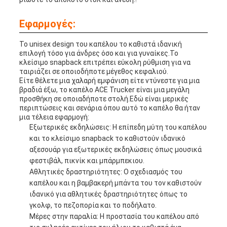
Εφαρμογές:
Το unisex design του καπέλου το καθιστά ιδανική
επιλογή τόσο για άνδρες όσο και για γυναίκες.Το
κλείσιμο snapback επιτρέπει εύκολη ρύθμιση για να
ταιριάζει σε οποιοδήποτε μέγεθος κεφαλιού.
Είτε θέλετε μια χαλαρή εμφάνιση είτε ντύνεστε για μια
βραδιά έξω, το καπέλο ACE Trucker είναι μια μεγάλη
προσθήκη σε οποιαδήποτε στολή.Εδώ είναι μερικές
περιπτώσεις και σενάρια όπου αυτό το καπέλο θα ήταν
μια τέλεια εφαρμογή:
Εξωτερικές εκδηλώσεις: Η επίπεδη μύτη του καπέλου
και το κλείσιμο snapback το καθιστούν ιδανικό
αξεσουάρ για εξωτερικές εκδηλώσεις όπως μουσικά
φεστιβάλ, πικνίκ και μπάρμπεκιου.
Αθλητικές δραστηριότητες: Ο σχεδιασμός του
καπέλου και η βαμβακερή μπάντα του τον καθιστούν
ιδανικό για αθλητικές δραστηριότητες όπως το
γκολφ, το πεζοπορία και το ποδήλατο.
Μέρες στην παραλία: Η προστασία του καπέλου από